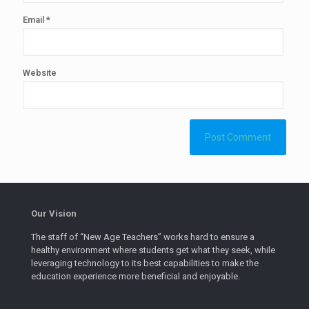
Email
*
Website
Our Vision
The staff of “New Age Teachers” works hard to ensure a
healthy environment where students get what they seek, while
leveraging technology to its best capabilities to make the
education experience more beneficial and enjoyable.