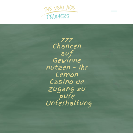
777
Chancen
auf
Gewinne
nutzen – Ihr
Lemon
Casino de
Zugang zu
pure
Unterhaltung