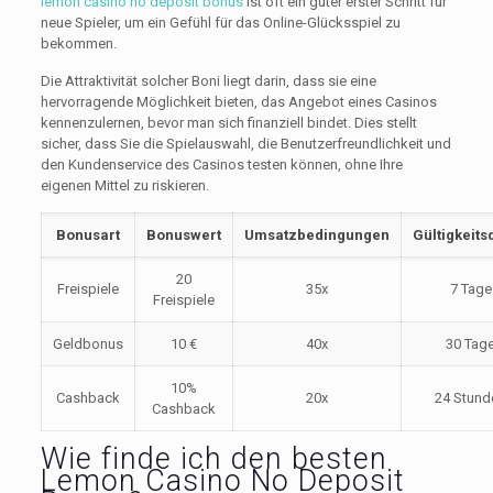
lemon casino no deposit bonus
ist oft ein guter erster Schritt für
neue Spieler, um ein Gefühl für das Online-Glücksspiel zu
bekommen.
Die Attraktivität solcher Boni liegt darin, dass sie eine
hervorragende Möglichkeit bieten, das Angebot eines Casinos
kennenzulernen, bevor man sich finanziell bindet. Dies stellt
sicher, dass Sie die Spielauswahl, die Benutzerfreundlichkeit und
den Kundenservice des Casinos testen können, ohne Ihre
eigenen Mittel zu riskieren.
Bonusart
Bonuswert
Umsatzbedingungen
Gültigkeits
20
Freispiele
35x
7 Tage
Freispiele
Geldbonus
10 €
40x
30 Tag
10%
Cashback
20x
24 Stund
Cashback
Wie finde ich den besten
Lemon Casino No Deposit