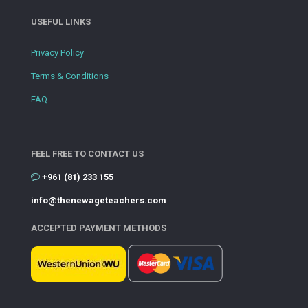
USEFUL LINKS
Privacy Policy
Terms & Conditions
FAQ
FEEL FREE TO CONTACT US
+961 (81) 233 155
info@thenewageteachers.com
ACCEPTED PAYMENT METHODS