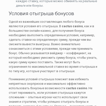
каждую ставку, которые можно обменять на реальные
деньги или бонусы.
Условия отыгрыша бонусов
Одной из важнейших составляющих любого бонуса
являются условия его отыгрыша. В
cactus casino
, как и в
большинстве онлайн-казино, для получения бонуса
необходимо выполнить определенные условия, например,
сделать ставки на определенную сумму, прежде чем вы
сможете вывести выигрыш. Важно внимательно
ознакомиться с этими условиями, прежде чем принимать
бонус. Обычно указывается вейджер – коэффициент, на
который необходимо умножить сумму бонуса, чтобы узнать,
какую сумму нужно поставить. Также могут быть
ограничения по максимальной ставке во время отыгрыша и
по типу игр, которые участвуют в отыгрыше.
Понимание условий отыгрыша поможет вам избежать
неприятных сюрпризов и максимально эффективно
использовать бонусные возможности
cactus casino
. Не
стоит переживать, если условия отыгрыша кажутся
сложными – опытные игроки часто используют свои
знания и стратегии, чтобы успешно отыграть бонусы и