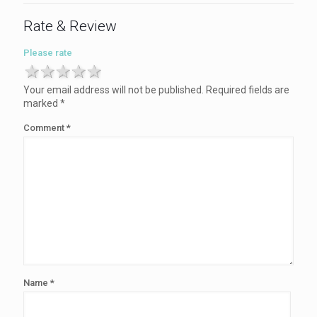
Rate & Review
Please rate
1 star
2 stars
3 stars
4 stars
5 stars
Your email address will not be published.
Required fields are
marked
*
Comment
*
Name
*