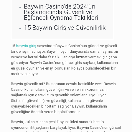
Baywin Casino’de 2024’ün
Başlangıcında Güvenli ve
Eğlenceli Oynama Taktikleri
15 Baywin Giriş ve Güvenilirlik
15
baywin giriş
sayesinde Baywin Casino’nun güncel ve güvenli
bir deneyim sunuyor. Baywin, oyun dünyasında uzmanlaşmış bir
isimdir ve her yıl daha fazla kullanıcıya hizmet vermek için çaba
gösteriyor. Baywin Casino’nun güncel giriş sayfası, kullanıcıların
en güzel oyunları ve en iyi bonusları kolayca bulabilecekleri bir
merkez sunuyor.
Baywin güvenilir mi? Bu sorunun cevabı kesinlikle evet. Baywin
Casino, kullanıcıların güvenliğini ve verilerinin korunmasını
sağlamak için gerekli tüm güvenlik önlemlerini uyguluyor.
Sistemin güvenilirliği ve güvenliği, kullanıcıların güvenle
oynayabilecekleri bir ortam sağlıyor. Baywin, kullanıcıların
güvenliğine öncelik veren bir platformdur.
Baywin, kullanıcılarına çeşitli oyun türleri sunarak her tip
oyuncunun ihtiyaçlarını karşılayabiliyor. Baywin Casino’nun güncel