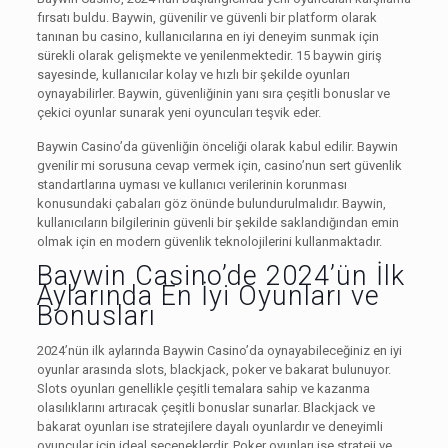
fırsatı buldu. Baywin, güvenilir ve güvenli bir platform olarak
tanınan bu casino, kullanıcılarına en iyi deneyim sunmak için
sürekli olarak gelişmekte ve yenilenmektedir. 15 baywin giriş
sayesinde, kullanıcılar kolay ve hızlı bir şekilde oyunları
oynayabilirler. Baywin, güvenliğinin yanı sıra çeşitli bonuslar ve
çekici oyunlar sunarak yeni oyuncuları teşvik eder.
Baywin Casino’da güvenliğin önceliği olarak kabul edilir. Baywin
gvenilir mi sorusuna cevap vermek için, casino’nun sert güvenlik
standartlarına uyması ve kullanıcı verilerinin korunması
konusundaki çabaları göz önünde bulundurulmalıdır. Baywin,
kullanıcıların bilgilerinin güvenli bir şekilde saklandığından emin
olmak için en modern güvenlik teknolojilerini kullanmaktadır.
Baywin Casino’de 2024’ün İlk
Aylarında En İyi Oyunları ve
Bonusları
2024’nün ilk aylarında Baywin Casino’da oynayabileceğiniz en iyi
oyunlar arasında slots, blackjack, poker ve bakarat bulunuyor.
Slots oyunları genellikle çeşitli temalara sahip ve kazanma
olasılıklarını artıracak çeşitli bonuslar sunarlar. Blackjack ve
bakarat oyunları ise stratejilere dayalı oyunlardır ve deneyimli
oyuncular için ideal seçeneklerdir. Poker oyunları ise strateji ve