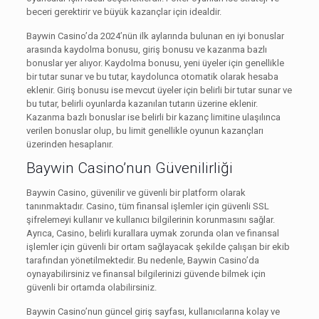
beceri gerektirir ve büyük kazançlar için idealdir.
Baywin Casino’da 2024’nün ilk aylarında bulunan en iyi bonuslar
arasında kaydolma bonusu, giriş bonusu ve kazanma bazlı
bonuslar yer alıyor. Kaydolma bonusu, yeni üyeler için genellikle
bir tutar sunar ve bu tutar, kaydolunca otomatik olarak hesaba
eklenir. Giriş bonusu ise mevcut üyeler için belirli bir tutar sunar ve
bu tutar, belirli oyunlarda kazanılan tutarın üzerine eklenir.
Kazanma bazlı bonuslar ise belirli bir kazanç limitine ulaşılınca
verilen bonuslar olup, bu limit genellikle oyunun kazançları
üzerinden hesaplanır.
Baywin Casino’nun Güvenilirliği
Baywin Casino, güvenilir ve güvenli bir platform olarak
tanınmaktadır. Casino, tüm finansal işlemler için güvenli SSL
şifrelemeyi kullanır ve kullanıcı bilgilerinin korunmasını sağlar.
Ayrıca, Casino, belirli kurallara uymak zorunda olan ve finansal
işlemler için güvenli bir ortam sağlayacak şekilde çalışan bir ekib
tarafından yönetilmektedir. Bu nedenle, Baywin Casino’da
oynayabilirsiniz ve finansal bilgilerinizi güvende bilmek için
güvenli bir ortamda olabilirsiniz.
Baywin Casino’nun güncel giriş sayfası, kullanıcılarına kolay ve