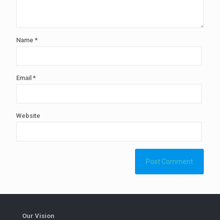
Name
*
Email
*
Website
Our Vision