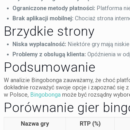
Ograniczone metody płatności:
Platforma nie
Brak aplikacji mobilnej:
Chociaż strona intern
Brzydkie strony
Niska wypłacalność:
Niektóre gry mają niski
Problemy z obsługą klienta:
Opóźnienia w od
Podsumowanie
W analizie Bingobonga zauważamy, że choć platfo
dokładnie rozważyć swoje opcje i zapoznać się z
w Polsce,
Bingobonga
może być rozsądny wyborem
Porównanie gier bin
Nazwa gry
RTP (%)