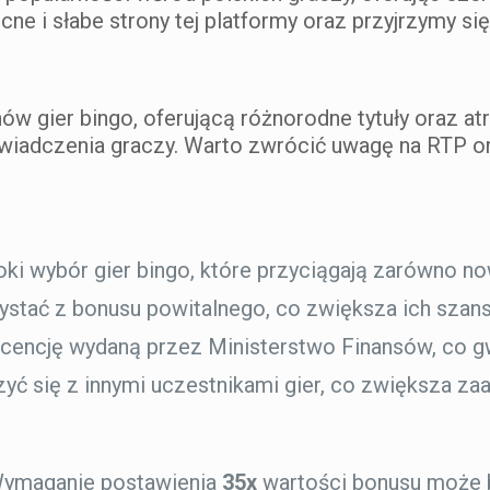
 i słabe strony tej platformy oraz przyjrzymy się te
nów gier bingo, oferującą różnorodne tytuły oraz at
wiadczenia graczy. Warto zwrócić uwagę na RTP o
ki wybór gier bingo, które przyciągają zarówno no
tać z bonusu powitalnego, co zwiększa ich szans
cencję wydaną przez Ministerstwo Finansów, co gw
ć się z innymi uczestnikami gier, co zwiększa zaa
ymaganie postawienia
35x
wartości bonusu może b