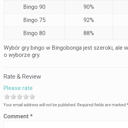
Bingo 90
90%
Bingo 75
92%
Bingo 80
88%
Wybór gry bingo w Bingobonga jest szeroki, ale
o wyborze gry.
Rate & Review
Please rate
1 star
2 stars
3 stars
4 stars
5 stars
Your email address will not be published.
Required fields are marked
Comment
*