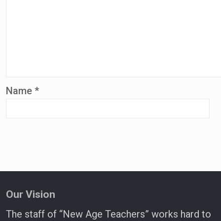
Name
*
Our Vision
The staff of “New Age Teachers” works hard to