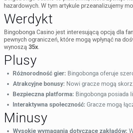
hazardowych. W tym artykule przeanalizujemy mocne
Werdykt
Bingobonga Casino jest interesującą opcją dla fa
pewnych ograniczeń, które mogą wpłynąć na doś
wynoszą
35x
.
Plusy
Różnorodność gier:
Bingobonga oferuje szero
Atrakcyjne bonusy:
Nowi gracze mogą skorzys
Bezpieczna platforma:
Bingobonga posiada li
Interaktywna społeczność:
Gracze mogą łączy
Minusy
Wysokie wymagania dotyczące zakładów:
W