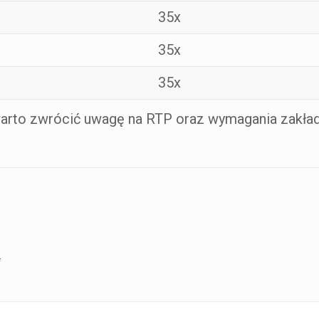
35x
35x
35x
 warto zwrócić uwagę na RTP oraz wymagania zakła
*