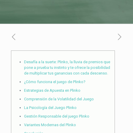
Desafía a la suerte: Plinko, la lluvia de premios que
pone a prueba tu instinto y te ofrece la posibilidad
de multiplicar tus ganancias con cada descenso.
¿Cómo funciona el juego de Plinko?
Estrategias de Apuesta en Plinko
Comprensión de la Volatilidad del Juego
La Psicología del Juego Plinko
Gestión Responsable del juego Plinko
Variantes Modernas del Plinko