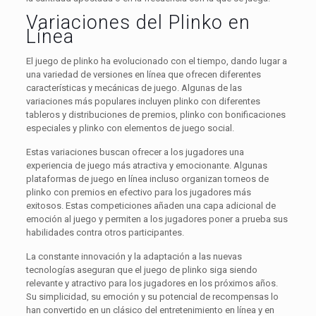
Variaciones del Plinko en
Línea
El juego de plinko ha evolucionado con el tiempo, dando lugar a
una variedad de versiones en línea que ofrecen diferentes
características y mecánicas de juego. Algunas de las
variaciones más populares incluyen plinko con diferentes
tableros y distribuciones de premios, plinko con bonificaciones
especiales y plinko con elementos de juego social.
Estas variaciones buscan ofrecer a los jugadores una
experiencia de juego más atractiva y emocionante. Algunas
plataformas de juego en línea incluso organizan torneos de
plinko con premios en efectivo para los jugadores más
exitosos. Estas competiciones añaden una capa adicional de
emoción al juego y permiten a los jugadores poner a prueba sus
habilidades contra otros participantes.
La constante innovación y la adaptación a las nuevas
tecnologías aseguran que el juego de plinko siga siendo
relevante y atractivo para los jugadores en los próximos años.
Su simplicidad, su emoción y su potencial de recompensas lo
han convertido en un clásico del entretenimiento en línea y en