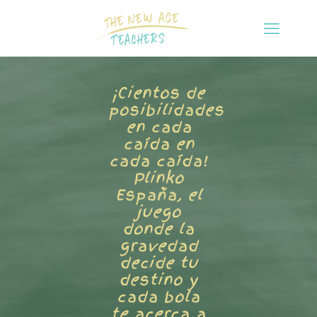
¡Cientos de
posibilidades
en cada
caída en
cada caída!
Plinko
España, el
juego
donde la
gravedad
decide tu
destino y
cada bola
te acerca a