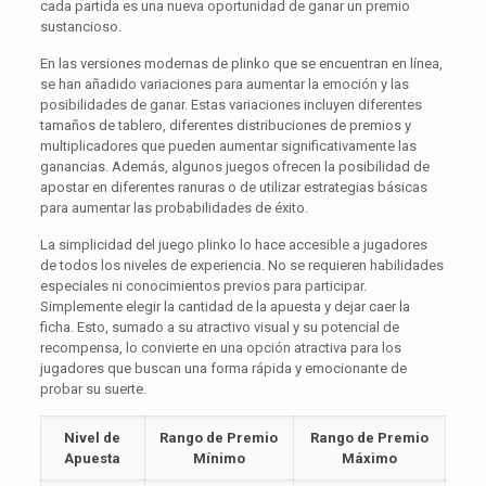
cada partida es una nueva oportunidad de ganar un premio
sustancioso.
En las versiones modernas de plinko que se encuentran en línea,
se han añadido variaciones para aumentar la emoción y las
posibilidades de ganar. Estas variaciones incluyen diferentes
tamaños de tablero, diferentes distribuciones de premios y
multiplicadores que pueden aumentar significativamente las
ganancias. Además, algunos juegos ofrecen la posibilidad de
apostar en diferentes ranuras o de utilizar estrategias básicas
para aumentar las probabilidades de éxito.
La simplicidad del juego plinko lo hace accesible a jugadores
de todos los niveles de experiencia. No se requieren habilidades
especiales ni conocimientos previos para participar.
Simplemente elegir la cantidad de la apuesta y dejar caer la
ficha. Esto, sumado a su atractivo visual y su potencial de
recompensa, lo convierte en una opción atractiva para los
jugadores que buscan una forma rápida y emocionante de
probar su suerte.
Nivel de
Rango de Premio
Rango de Premio
Apuesta
Mínimo
Máximo