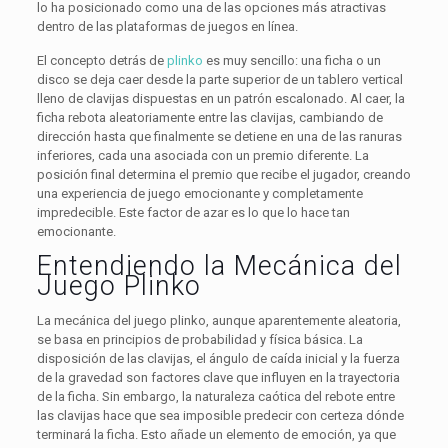
lo ha posicionado como una de las opciones más atractivas
dentro de las plataformas de juegos en línea.
El concepto detrás de
plinko
es muy sencillo: una ficha o un
disco se deja caer desde la parte superior de un tablero vertical
lleno de clavijas dispuestas en un patrón escalonado. Al caer, la
ficha rebota aleatoriamente entre las clavijas, cambiando de
dirección hasta que finalmente se detiene en una de las ranuras
inferiores, cada una asociada con un premio diferente. La
posición final determina el premio que recibe el jugador, creando
una experiencia de juego emocionante y completamente
impredecible. Este factor de azar es lo que lo hace tan
emocionante.
Entendiendo la Mecánica del
Juego Plinko
La mecánica del juego plinko, aunque aparentemente aleatoria,
se basa en principios de probabilidad y física básica. La
disposición de las clavijas, el ángulo de caída inicial y la fuerza
de la gravedad son factores clave que influyen en la trayectoria
de la ficha. Sin embargo, la naturaleza caótica del rebote entre
las clavijas hace que sea imposible predecir con certeza dónde
terminará la ficha. Esto añade un elemento de emoción, ya que