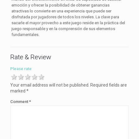
emoción y ofrecer la posibilidad de obtener ganancias
atractivas lo convierte en una experiencia que puede ser
disfrutada por jugadores de todos los niveles. La clave para
sacarle el mayor provecho a este juego reside en la práctica del
juego responsable y en la comprensión de sus elementos
fundamentales.
Rate & Review
Please rate
1 star
2 stars
3 stars
4 stars
5 stars
Your email address will not be published.
Required fields are
marked
*
Comment
*