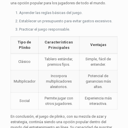
una opción popular para los jugadores de todo el mundo.
Aprender las reglas básicas del juego.
Establecer un presupuesto para evitar gastos excesivos.
Practicar el juego responsable.
Tipo de
Características
Ventajas
Plinko
Principales
Tablero estándar,
Simple, fácil de
Clásico
premios fijos.
entender.
Incorpora
Potencial de
Multiplicador
multiplicadores
ganancias más
aleatorios.
altas.
Permite jugar con
Experiencia más
Social
otros jugadores.
interactiva.
En conclusión, el juego de plinko, con su mezcla de azar y
estrategia, continúa siendo una opción popular dentro del
mundo del entretenimiento en línea. Su capacidad de suscitar