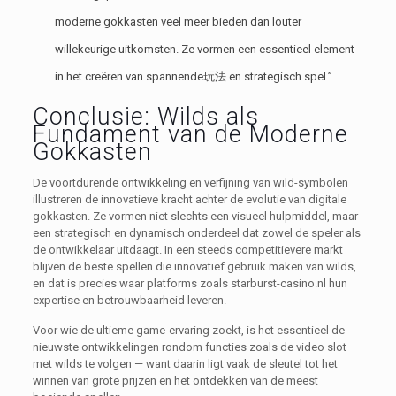
moderne gokkasten veel meer bieden dan louter
willekeurige uitkomsten. Ze vormen een essentieel element
in het creëren van spannende玩法 en strategisch spel.”
Conclusie: Wilds als
Fundament van de Moderne
Gokkasten
De voortdurende ontwikkeling en verfijning van wild-symbolen
illustreren de innovatieve kracht achter de evolutie van digitale
gokkasten. Ze vormen niet slechts een visueel hulpmiddel, maar
een strategisch en dynamisch onderdeel dat zowel de speler als
de ontwikkelaar uitdaagt. In een steeds competitievere markt
blijven de beste spellen die innovatief gebruik maken van wilds,
en dat is precies waar platforms zoals starburst-casino.nl hun
expertise en betrouwbaarheid leveren.
Voor wie de ultieme game-ervaring zoekt, is het essentieel de
nieuwste ontwikkelingen rondom functies zoals de video slot
met wilds te volgen — want daarin ligt vaak de sleutel tot het
winnen van grote prijzen en het ontdekken van de meest