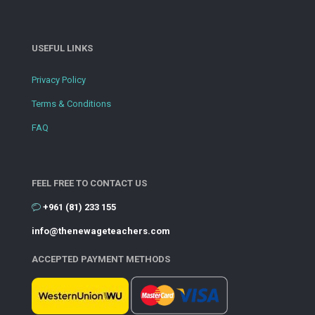
USEFUL LINKS
Privacy Policy
Terms & Conditions
FAQ
FEEL FREE TO CONTACT US
+961 (81) 233 155
info@thenewageteachers.com
ACCEPTED PAYMENT METHODS