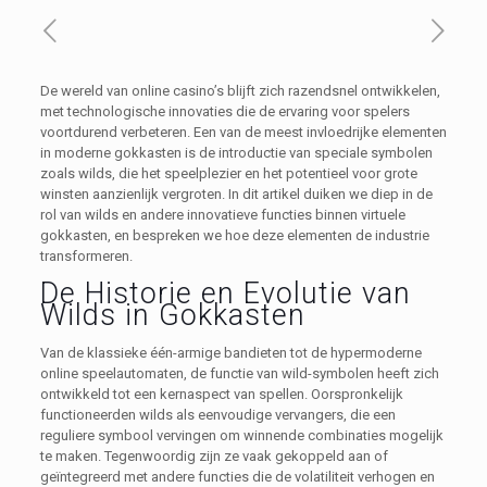
De wereld van online casino’s blijft zich razendsnel ontwikkelen,
met technologische innovaties die de ervaring voor spelers
voortdurend verbeteren. Een van de meest invloedrijke elementen
in moderne gokkasten is de introductie van speciale symbolen
zoals wilds, die het speelplezier en het potentieel voor grote
winsten aanzienlijk vergroten. In dit artikel duiken we diep in de
rol van wilds en andere innovatieve functies binnen virtuele
gokkasten, en bespreken we hoe deze elementen de industrie
transformeren.
De Historie en Evolutie van
Wilds in Gokkasten
Van de klassieke één-armige bandieten tot de hypermoderne
online speelautomaten, de functie van wild-symbolen heeft zich
ontwikkeld tot een kernaspect van spellen. Oorspronkelijk
functioneerden wilds als eenvoudige vervangers, die een
reguliere symbool vervingen om winnende combinaties mogelijk
te maken. Tegenwoordig zijn ze vaak gekoppeld aan of
geïntegreerd met andere functies die de volatiliteit verhogen en