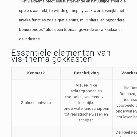
“Het vis-thema biedt een rustgevende en natuurlijke sfeer die
spelers aantrekt, terwijl de gameplay vaak wordt verrijkt met
unieke functies zoals gratis spins, multipliers, en bijzondere
bonusrondes,” aldus een toonaangevende ontwikkelaar uit
de industrie.
Essentiële elementen van
vis-thema gokkasten
Kenmerk
Beschrijving
Voorbe
Visueel rijke
Big Ba
achtergronden en
Bonanza,
symbolen, variërend van
iconis
Grafisch ontwerp
kleurrijke
voorbeeld 
onderwaterlandschappen
onderwater
tot realistische vissen en
tot leven b
schepen.
De ‘Reel Rep