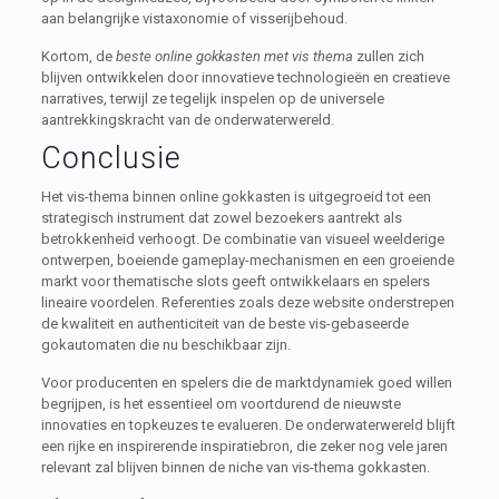
aan belangrijke vistaxonomie of visserijbehoud.
Kortom, de
beste online gokkasten met vis thema
zullen zich
blijven ontwikkelen door innovatieve technologieën en creatieve
narratives, terwijl ze tegelijk inspelen op de universele
aantrekkingskracht van de onderwaterwereld.
Conclusie
Het vis-thema binnen online gokkasten is uitgegroeid tot een
strategisch instrument dat zowel bezoekers aantrekt als
betrokkenheid verhoogt. De combinatie van visueel weelderige
ontwerpen, boeiende gameplay-mechanismen en een groeiende
markt voor thematische slots geeft ontwikkelaars en spelers
lineaire voordelen. Referenties zoals deze website onderstrepen
de kwaliteit en authenticiteit van de beste vis-gebaseerde
gokautomaten die nu beschikbaar zijn.
Voor producenten en spelers die de marktdynamiek goed willen
begrijpen, is het essentieel om voortdurend de nieuwste
innovaties en topkeuzes te evalueren. De onderwaterwereld blijft
een rijke en inspirerende inspiratiebron, die zeker nog vele jaren
relevant zal blijven binnen de niche van vis-thema gokkasten.