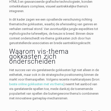
HTML5 en geavanceerde grafische technologieën, konden
ontwikkelaars complexe, visueel aantrekkelijke thema’s
integreren.
In dit kader zagen we een opvallende verschuiving richting
thematische gokkasten, waarbij de afwisseling van genres en
verhalen centraal stond. Van avontuurlijke jungle-expedities tot
mythologische tafereeltjes, de keuze is breed. Binnen deze
context onderscheidt vis-thema gokkasten zich door hun
geruststellende associaties en brede aantrekkingskracht.
Waarom vis-thema
gokkasten zich
onderscheiden
Het succes van vis-gerelateerde gokkasten ligt niet alleen in de
esthetiek, maar ook in de strategische positionering binnen de
markt voor themaspellen. Volgens recente marktanalyses (bron:
beste online gokkasten met vis thema
) neemt het aanbod van
vis-gerelateerde spellen toe, mede dankzij de toenemende
populariteit van spellen die buitengewone thema’s combineren
met innovatieve gameplay-mechanismen.