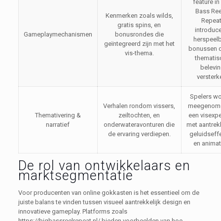
feature in
Bass Ree
Kenmerken zoals wilds,
Repeat
gratis spins, en
introduce
Gameplaymechanismen
bonusrondes die
herspeel
geïntegreerd zijn met het
bonussen d
vis-thema.
thematis
belevi
versterk
Spelers w
Verhalen rondom vissers,
meegenom
Themativering &
zeiltochten, en
een visexpe
narratief
onderwateravonturen die
met aantrekk
de ervaring verdiepen.
geluidseff
en animat
De rol van ontwikkelaars en
marktsegmentatie
Voor producenten van online gokkasten is het essentieel om de
juiste balans te vinden tussen visueel aantrekkelijk design en
innovatieve gameplay. Platforms zoals
https://bigbassreelrepeat.nl/ bieden voorbeelden van hoe