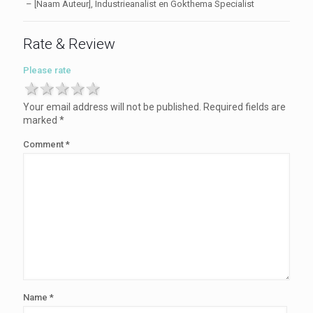
– [Naam Auteur], Industrieanalist en Gokthema Specialist
Rate & Review
Please rate
1 star
2 stars
3 stars
4 stars
5 stars
Your email address will not be published.
Required fields are
marked
*
Comment
*
Name
*