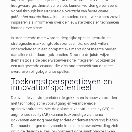
hoogwaardige, thematische slots kunnen worden gerealiseerd.
Vooral through hun uitgebreide overzicht van
beste online
gokkasten met vis thema
kunnen spelers en ontwikkelaars zowel
inspireren als informeren over de nieuwste trends en technieken
binnen deze niche.
In toenemende mate worden dergelijke spellen gebruikt als
strategische marketingtools voor casino’s, die zich willen
onderscheiden in een competitieve markt door meer te bieden
dan alleen standaard gokfuncties. Door op de juiste wijze
thema’s zoals de onderwaterwereld te integreren, voorzien ze
een rustgevende ervaring die zich onderscheidt van de meer
overdreven of gokgerichte spellen.
Toekomstperspectieven en
innovationspotentieel
De evolutie van vis-gerelateerde gokkasten is nauw verbonden
met technologische vooruitgang en veranderende
spelersvoorkeuren. Met de opkomst van virtual reality (VR) en
augmented reality (AR) kunnen toekomstige vis-thema
gokkasten een nog meeslependere onderwaterervaring bieden.
Daarnaast dringen duurzaamheid en milieubewustwording zich
op in de designkeuzes, bijvoorbeeld door symbolen te linken