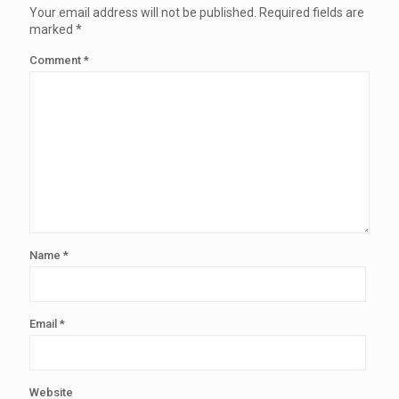
Your email address will not be published.
Required fields are
marked
*
Comment
*
Name
*
Email
*
Website