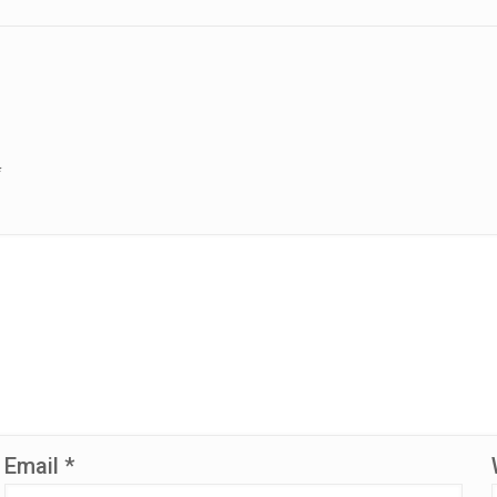
*
Email
*