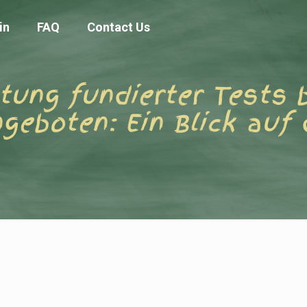
in
FAQ
Contact Us
tung fundierter Tests b
eboten: Ein Blick auf 