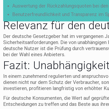
Auswertung der Rückzahlungsquoten bei den
Benutzerfreundlichkeit und Transparenz im S
Relevanz für den deu
Der deutsche Gesetzgeber hat im vergangenen Jah
Sicherheitsanforderungen. Die von unabhängigen I
deutsche Nutzer ist die Prüfung durch vertrauens
bei der Wahl eines Anbieters.
Fazit: Unabhängigkeit
In einem zunehmend regulierten und anspruchsvol
dienen nicht nur dem Schutz der Verbraucher, son
investieren, profitieren langfristig von erhöhter 
Für deutsche Konsumenten, die Wert auf geprüfte Qu
Entscheidungen zu treffen und das Beste aus ihre