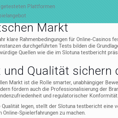
 getesteten Plattformen
pielangebot
tschen Markt
r klare Rahmenbedingungen für Online-Casinos fest
nstanzen durchgeführten Tests bilden die Grundlag
würdige Quellen wie die im Slotuna testbericht pr
 und Qualität sichern
len Markt ist die Rolle smarter, unabhängiger Bewe
dern fördern auch die Professionalisierung der Bran
Kundenzufriedenheit und regulatorischer Konformität
alität legen, stellt der Slotuna testbericht eine v
n Online-Spielerfahrungen zu machen.