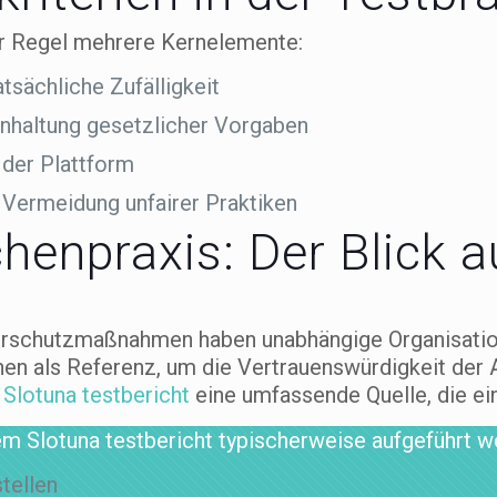
r Regel mehrere Kernelemente:
sächliche Zufälligkeit
nhaltung gesetzlicher Vorgaben
 der Plattform
 Vermeidung unfairer Praktiken
chenpraxis: Der Blick a
erschutzmaßnahmen haben unabhängige Organisatio
n als Referenz, um die Vertrauenswürdigkeit der An
r
Slotuna testbericht
eine umfassende Quelle, die ein
inem Slotuna testbericht typischerweise aufgeführt w
tellen