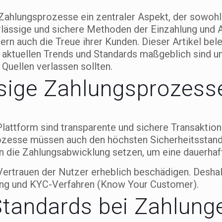
Zahlungsprozesse ein zentraler Aspekt, der sowohl 
erlässige und sichere Methoden der Einzahlung und 
rn auch die Treue ihrer Kunden. Dieser Artikel bele
 aktuellen Trends und Standards maßgeblich sind un
 Quellen verlassen sollten.
ige Zahlungsprozesse 
lattform sind transparente und sichere Transaktionen
ozesse müssen auch den höchsten Sicherheitsstanda
in die Zahlungsabwicklung setzen, um eine dauerhaf
ertrauen der Nutzer erheblich beschädigen. Deshal
rung und KYC-Verfahren (Know Your Customer).
Standards bei Zahlung