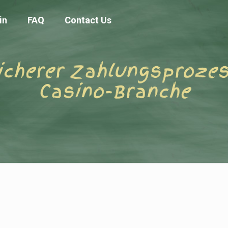
in
FAQ
Contact Us
icherer Zahlungsprozess
Casino-Branche