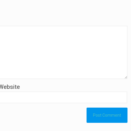
Website