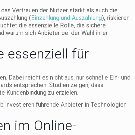
das Vertrauen der Nutzer stärkt als auch die
Auszahlung (
Einzahlung und Auszahlung
), riskieren
uchtet die essenzielle Rolle, die sichere
d warum sich Anbieter bei der Wahl ihrer
essenziell für
. Dabei reicht es nicht aus, nur schnelle Ein- und
rds entsprechen. Studien zeigen, dass
te Kundenbindung zu erzielen.
b investieren führende Anbieter in Technologien
en im Online-