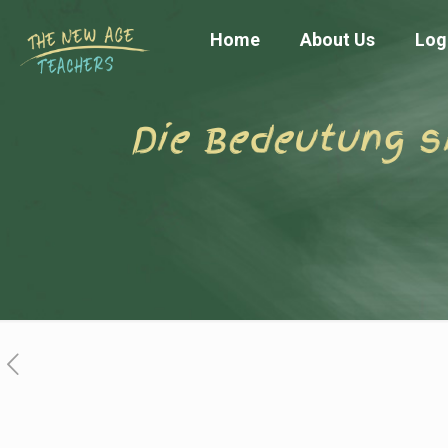
Home
About Us
Log
Die Bedeutung s