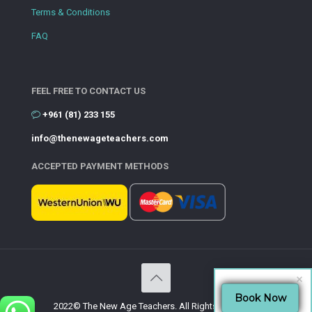
Terms & Conditions
FAQ
FEEL FREE TO CONTACT US
+961 (81) 233 155
info@thenewageteachers.com
ACCEPTED PAYMENT METHODS
Book Now
2022© The New Age Teachers. All Rights Reserved.