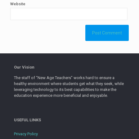
Website
Our Vision
The staff of “New Age Teachers” works hard to ensure a
healthy environment where students get what they seek, while
leveraging technology to its best capabilities to make the
education experience more beneficial and enjoyable.
USEFUL LINKS
Privacy Policy