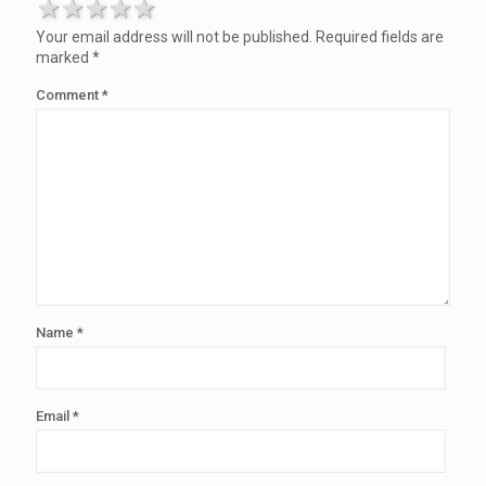
1 star
2 stars
3 stars
4 stars
5 stars
Your email address will not be published.
Required fields are
marked
*
Comment
*
Name
*
Email
*