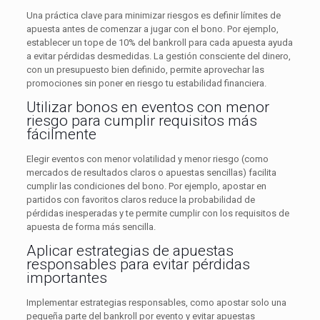
Una práctica clave para minimizar riesgos es definir límites de
apuesta antes de comenzar a jugar con el bono. Por ejemplo,
establecer un tope de 10% del bankroll para cada apuesta ayuda
a evitar pérdidas desmedidas. La gestión consciente del dinero,
con un presupuesto bien definido, permite aprovechar las
promociones sin poner en riesgo tu estabilidad financiera.
Utilizar bonos en eventos con menor
riesgo para cumplir requisitos más
fácilmente
Elegir eventos con menor volatilidad y menor riesgo (como
mercados de resultados claros o apuestas sencillas) facilita
cumplir las condiciones del bono. Por ejemplo, apostar en
partidos con favoritos claros reduce la probabilidad de
pérdidas inesperadas y te permite cumplir con los requisitos de
apuesta de forma más sencilla.
Aplicar estrategias de apuestas
responsables para evitar pérdidas
importantes
Implementar estrategias responsables, como apostar solo una
pequeña parte del bankroll por evento y evitar apuestas