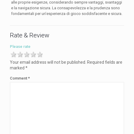
alle proprie esigenze, considerando sempre vantaggi, svantaggi
e la navigazione sicura. La consapevolezza e la prudenza sono
fondamentali per un’esperienza di gioco soddisfacente e sicura.
Rate & Review
Please rate
1 star
2 stars
3 stars
4 stars
5 stars
Your email address will not be published.
Required fields are
marked
*
Comment
*