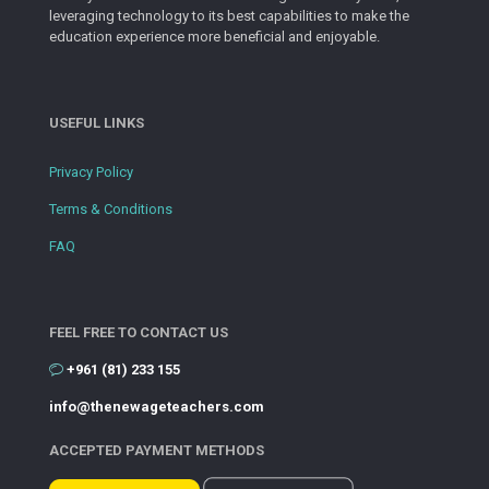
leveraging technology to its best capabilities to make the
education experience more beneficial and enjoyable.
USEFUL LINKS
Privacy Policy
Terms & Conditions
FAQ
FEEL FREE TO CONTACT US
+961 (81) 233 155
info@thenewageteachers.com
ACCEPTED PAYMENT METHODS