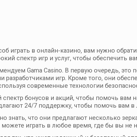
б играть в онлайн-казино, вам нужно обратит
кий спектр игр и услуг, чтобы обеспечить в
ендуем Gama Casino. В первую очередь, это 
и разработчиками игр. Кроме того, они обесп
пользуя современные технологии безопасно
й спектр бонусов и акций, чтобы помочь вам 
длагают 24/7 поддержку, чтобы помочь вам в 
но знать, что они предлагают несколько зерк
ы можете играть в любое время, где бы вы не 