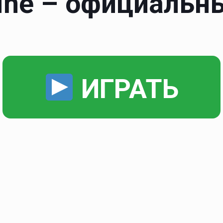
ine – официальны
ИГРАТЬ