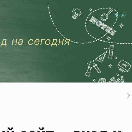
д на сегодня