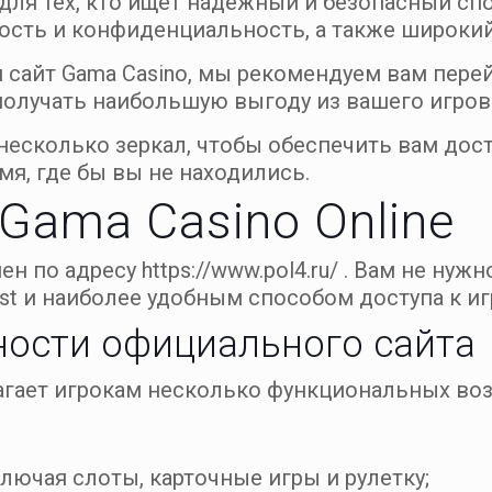
 для тех, кто ищет надежный и безопасный спо
ость и конфиденциальность, а также широкий
сайт Gama Casino, мы рекомендуем вам перей
 получать наибольшую выгоду из вашего игров
несколько зеркал, чтобы обеспечить вам дост
мя, где бы вы не находились.
Gama Casino Online
н по адресу https://www.pol4.ru/ . Вам не нуж
t и наиболее удобным способом доступа к игр
ости официального сайта
лагает игрокам несколько функциональных во
лючая слоты, карточные игры и рулетку;