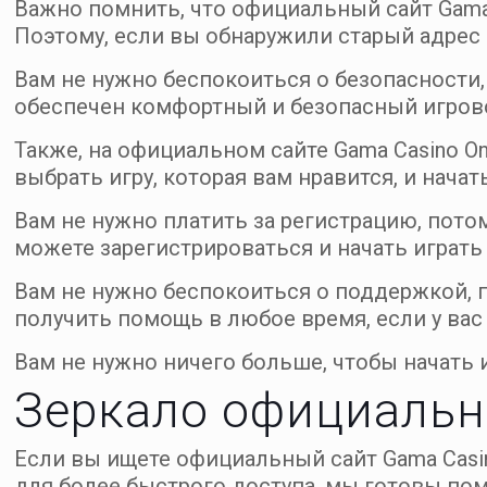
Важно помнить, что официальный сайт Gama 
Поэтому, если вы обнаружили старый адрес 
Вам не нужно беспокоиться о безопасности,
обеспечен комфортный и безопасный игров
Также, на официальном сайте Gama Casino O
выбрать игру, которая вам нравится, и начать
Вам не нужно платить за регистрацию, пото
можете зарегистрироваться и начать играть
Вам не нужно беспокоиться о поддержкой, п
получить помощь в любое время, если у ва
Вам не нужно ничего больше, чтобы начать и
Зеркало официально
Если вы ищете официальный сайт Gama Casino
для более быстрого доступа, мы готовы помо