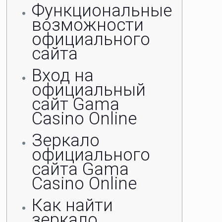
Функциональные
возможности
официального
сайта
Вход на
официальный
сайт Gama
Casino Online
Зеркало
официального
сайта Gama
Casino Online
Как найти
зеркало