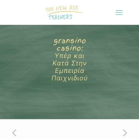
gransino
casino:
Υπέρ και
Κατά Στην
Εμπειρία
Παιχνιδιού