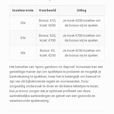
Inzetvereiste
Voorbeeld
Uitleg
Bonus: €10,
Je moet €200 inzetten om
20x
Inzet: €200
de bonus vrij te spelen.
Bonus: €20,
Je moet €700 inzetten om
35x
Inzet: €700
de bonus vrij te spelen.
Bonus: €5,
Je moet €250 inzetten om
50x
Inzet: €250
de bonus vrij te spelen.
Het benutten van ‘spino gambino no deposit’ bonussen kan een
geweldige manier zijn om spelletjes te proberen en mogelijk je
bankrekening te spekken, maar het is belangrijk om bewust te
zijn van de bijbehorende regels en voorwaarden. Door
zorgvuldig onderzoek te doen en de kleine lettertjes te lezen,
kun je ervoor zorgen dat je optimaal profiteert van deze
aantrekkelijke aanbiedingen en geniet van een gezonde en
verantwoorde spelervaring.