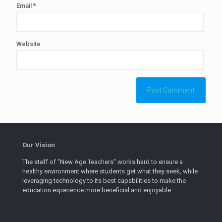
Email
*
Website
Our Vision
The staff of “New Age Teachers” works hard to ensure a
healthy environment where students get what they seek, while
leveraging technology to its best capabilities to make the
education experience more beneficial and enjoyable.