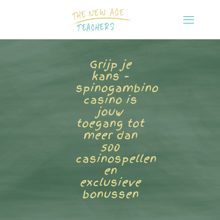
Grijp je
kans –
spinogambino
casino is
jouw
toegang tot
meer dan
500
casinospellen
en
exclusieve
bonussen