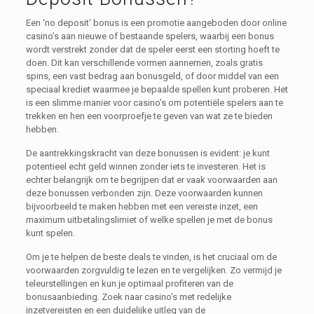
Een ‘no deposit’ bonus is een promotie aangeboden door online
casino’s aan nieuwe of bestaande spelers, waarbij een bonus
wordt verstrekt zonder dat de speler eerst een storting hoeft te
doen. Dit kan verschillende vormen aannemen, zoals gratis
spins, een vast bedrag aan bonusgeld, of door middel van een
speciaal krediet waarmee je bepaalde spellen kunt proberen. Het
is een slimme manier voor casino’s om potentiële spelers aan te
trekken en hen een voorproefje te geven van wat ze te bieden
hebben.
De aantrekkingskracht van deze bonussen is evident: je kunt
potentieel echt geld winnen zonder iets te investeren. Het is
echter belangrijk om te begrijpen dat er vaak voorwaarden aan
deze bonussen verbonden zijn. Deze voorwaarden kunnen
bijvoorbeeld te maken hebben met een vereiste inzet, een
maximum uitbetalingslimiet of welke spellen je met de bonus
kunt spelen.
Om je te helpen de beste deals te vinden, is het cruciaal om de
voorwaarden zorgvuldig te lezen en te vergelijken. Zo vermijd je
teleurstellingen en kun je optimaal profiteren van de
bonusaanbieding. Zoek naar casino’s met redelijke
inzetvereisten en een duidelijke uitleg van de