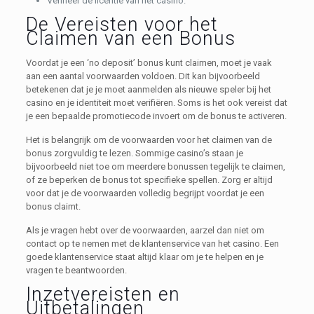
Verifieer de licentie van het casino.
De Vereisten voor het
Claimen van een Bonus
Voordat je een ‘no deposit’ bonus kunt claimen, moet je vaak
aan een aantal voorwaarden voldoen. Dit kan bijvoorbeeld
betekenen dat je je moet aanmelden als nieuwe speler bij het
casino en je identiteit moet verifiëren. Soms is het ook vereist dat
je een bepaalde promotiecode invoert om de bonus te activeren.
Het is belangrijk om de voorwaarden voor het claimen van de
bonus zorgvuldig te lezen. Sommige casino’s staan je
bijvoorbeeld niet toe om meerdere bonussen tegelijk te claimen,
of ze beperken de bonus tot specifieke spellen. Zorg er altijd
voor dat je de voorwaarden volledig begrijpt voordat je een
bonus claimt.
Als je vragen hebt over de voorwaarden, aarzel dan niet om
contact op te nemen met de klantenservice van het casino. Een
goede klantenservice staat altijd klaar om je te helpen en je
vragen te beantwoorden.
Inzetvereisten en
Uitbetalingen