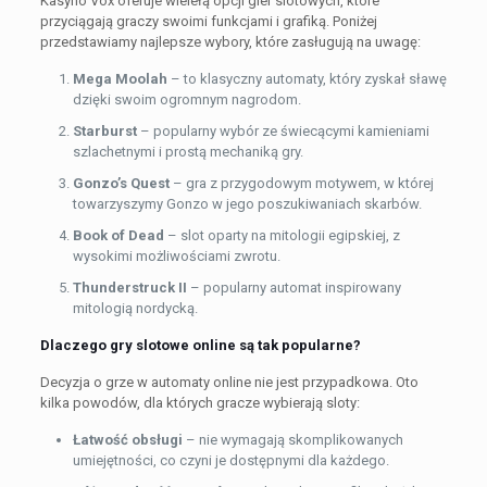
Kasyno Vox oferuje wielełą opcji gier slotowych, które
przyciągają graczy swoimi funkcjami i grafiką. Poniżej
przedstawiamy najlepsze wybory, które zasługują na uwagę:
Mega Moolah
– to klasyczny automaty, który zyskał sławę
dzięki swoim ogromnym nagrodom.
Starburst
– popularny wybór ze świecącymi kamieniami
szlachetnymi i prostą mechaniką gry.
Gonzo’s Quest
– gra z przygodowym motywem, w której
towarzyszymy Gonzo w jego poszukiwaniach skarbów.
Book of Dead
– slot oparty na mitologii egipskiej, z
wysokimi możliwościami zwrotu.
Thunderstruck II
– popularny automat inspirowany
mitologią nordycką.
Dlaczego gry slotowe online są tak popularne?
Decyzja o grze w automaty online nie jest przypadkowa. Oto
kilka powodów, dla których gracze wybierają sloty:
Łatwość obsługi
– nie wymagają skomplikowanych
umiejętności, co czyni je dostępnymi dla każdego.