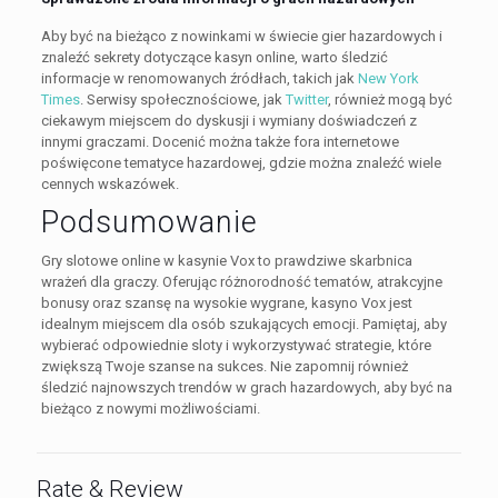
Aby być na bieżąco z nowinkami w świecie gier hazardowych i
znaleźć sekrety dotyczące kasyn online, warto śledzić
informacje w renomowanych źródłach, takich jak
New York
Times
. Serwisy społecznościowe, jak
Twitter
, również mogą być
ciekawym miejscem do dyskusji i wymiany doświadczeń z
innymi graczami. Docenić można także fora internetowe
poświęcone tematyce hazardowej, gdzie można znaleźć wiele
cennych wskazówek.
Podsumowanie
Gry slotowe online w kasynie Vox to prawdziwe skarbnica
wrażeń dla graczy. Oferując różnorodność tematów, atrakcyjne
bonusy oraz szansę na wysokie wygrane, kasyno Vox jest
idealnym miejscem dla osób szukających emocji. Pamiętaj, aby
wybierać odpowiednie sloty i wykorzystywać strategie, które
zwiększą Twoje szanse na sukces. Nie zapomnij również
śledzić najnowszych trendów w grach hazardowych, aby być na
bieżąco z nowymi możliwościami.
Rate & Review