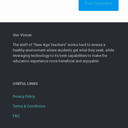
Our Vision
The staff of “New Age Teachers” works hard to ensure a
healthy environment where students get what they seek, while
leveraging technology to its best capabilities to make the
education experience more beneficial and enjoyable.
USEFUL LINKS
Privacy Policy
Terms & Conditions
FAQ