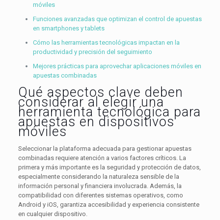
móviles
Funciones avanzadas que optimizan el control de apuestas
en smartphones y tablets
Cómo las herramientas tecnológicas impactan en la
productividad y precisión del seguimiento
Mejores prácticas para aprovechar aplicaciones móviles en
apuestas combinadas
Qué aspectos clave deben
considerar al elegir una
herramienta tecnológica para
apuestas en dispositivos
móviles
Seleccionar la plataforma adecuada para gestionar apuestas
combinadas requiere atención a varios factores críticos. La
primera y más importante es la seguridad y protección de datos,
especialmente considerando la naturaleza sensible de la
información personal y financiera involucrada. Además, la
compatibilidad con diferentes sistemas operativos, como
Android y iOS, garantiza accesibilidad y experiencia consistente
en cualquier dispositivo.