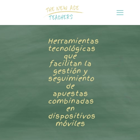
Herramientas
tecnológicas
que
facilitan la
gestión y
seguimiento
de
apuestas
combinadas
en
dispositivos
móviles