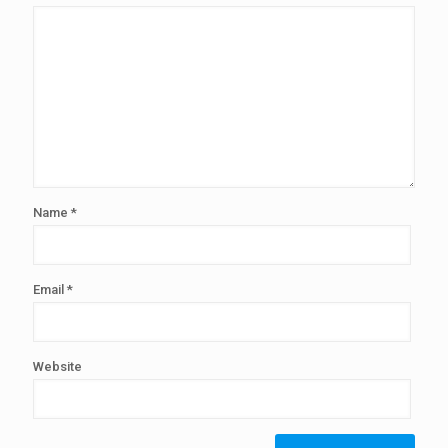
Name
*
Email
*
Website