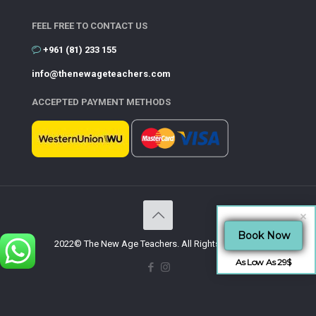
FEEL FREE TO CONTACT US
+961 (81) 233 155
info@thenewageteachers.com
ACCEPTED PAYMENT METHODS
Book Now
2022© The New Age Teachers. All Rights Reserved.
As Low As 29$