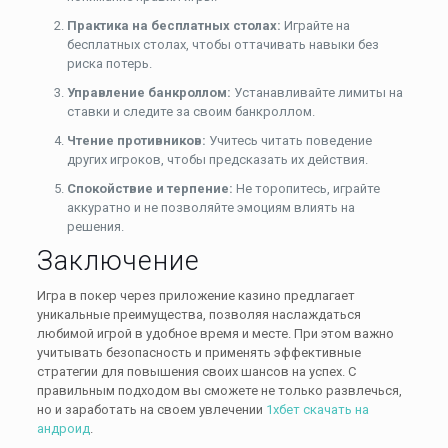
Практика на бесплатных столах:
Играйте на
бесплатных столах, чтобы оттачивать навыки без
риска потерь.
Управление банкроллом:
Устанавливайте лимиты на
ставки и следите за своим банкроллом.
Чтение противников:
Учитесь читать поведение
других игроков, чтобы предсказать их действия.
Спокойствие и терпение:
Не торопитесь, играйте
аккуратно и не позволяйте эмоциям влиять на
решения.
Заключение
Игра в покер через приложение казино предлагает
уникальные преимущества, позволяя наслаждаться
любимой игрой в удобное время и месте. При этом важно
учитывать безопасность и применять эффективные
стратегии для повышения своих шансов на успех. С
правильным подходом вы сможете не только развлечься,
но и заработать на своем увлечении
1хбет скачать на
андроид
.