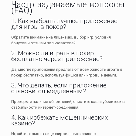
Часто задаваемые вопросы
(FAQ)
1. Как выбрать лучшее приложение
для игры в покер?
Обратите внимание на лицензию, выбор игр, условия
бонусов и отзывы пользователей.
2. Можно ли играть в покер
бесплатно через приложение?
Да, многие приложения предлагают возможность играть в
покер бесплатно, используя фишки или игровые деньги.
3. Что делать, если приложение
становится медленным?
Проверьте наличие обновлений, очистите кэш и убедитесь в
стабильности интернет-соединения.
4. Как избежать мошеннических
казино?
Играйте только в лицензированных казино с