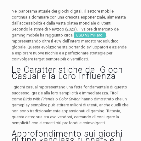
Nel panorama attuale dei giochi digitali, il settore mobile
continua a dominare con una crescita esponenziale, alimentata
dall’accessibilità e dalla vasta platea mondiale di utenti.
Secondo le stime di Newzoo (2023), il valore di mercato del
gaming mobile ha raggiunto circa
USD 93 miliardi
,
rappresentando oltre il 45% dell’intero mercato videoludico
globale. Questa evoluzione sta portando sviluppatori e aziende
a esplorare nuove nicchie e a perfezionare strategie per
coinvolgere target sempre più diversificati.
Le Caratteristiche dei Giochi
Casual e la Loro Influenza
I giochi casual rappresentano una fetta fondamentale di questo
successo, grazie alla loro semplicità e immediatezza. Titoli
come
Birds with Friends
o
Color Switch
hanno dimostrato che un
gameplay semplice può attirare milioni di utenti, anche quelli che
non sono tradizionalmente appassionati di gaming. Tuttavia,
questa categoria sta evolvendosi, cercando di coniugare la
semplicità con elementi più profondi e coinvolgenti.
Approfondimento sui giochi
di tipo «endless runner» e il