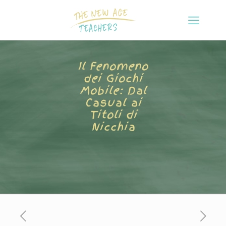
Il Fenomeno
dei Giochi
Mobile: Dal
Casual ai
Titoli di
Nicchia