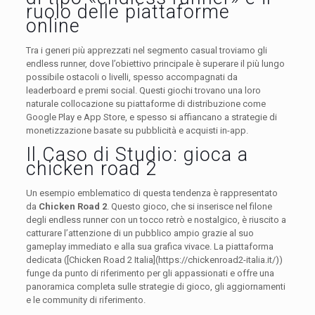
ruolo delle piattaforme
online
Tra i generi più apprezzati nel segmento casual troviamo gli
endless runner, dove l’obiettivo principale è superare il più lungo
possibile ostacoli o livelli, spesso accompagnati da
leaderboard e premi social. Questi giochi trovano una loro
naturale collocazione su piattaforme di distribuzione come
Google Play e App Store, e spesso si affiancano a strategie di
monetizzazione basate su pubblicità e acquisti in-app.
Il Caso di Studio:
gioca a
chicken road 2
Un esempio emblematico di questa tendenza è rappresentato
da
Chicken Road 2
. Questo gioco, che si inserisce nel filone
degli endless runner con un tocco retrò e nostalgico, è riuscito a
catturare l’attenzione di un pubblico ampio grazie al suo
gameplay immediato e alla sua grafica vivace. La piattaforma
dedicata ([Chicken Road 2 Italia](https://chickenroad2-italia.it/))
funge da punto di riferimento per gli appassionati e offre una
panoramica completa sulle strategie di gioco, gli aggiornamenti
e le community di riferimento.