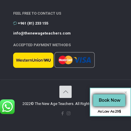
FEEL FREE TO CONTACT US
+961 (81) 233 155
info@thenewageteachers.com
ACCEPTED PAYMENT METHODS
Book Now
2022© The New Age Teachers. All Rights Reserved.
As Low As 29$