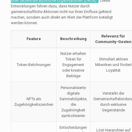
oder dezentrale autonome Organisationen (DAOs)
. Diese
Entwicklungen führen dazu, dass Nutzer durch
gemeinschaftliche Aktionen nicht nur ihren Einfluss geltend
machen, sondern auch direkt am Wert der Plattform beteiligt
werden können.
Relevanz für
Feature
Beschreibung
Community-Gesten
Nutzer erhalten
Token für
Stimuliert aktives
Token-Belohnungen
Engagement
Mitwirken und fördert
oder kreative
Loyalität
Beiträge
Personalisierte
digitale
Verstärkt die
NFTs als
Sammelobjekte,
Gemeinschaftsbindun
Zugehörigkeitszeichen
die
durch exklusive
Zugehörigkeit
Gegenstände
symbolisieren
Entscheidungen
Löst Hierarchien auf