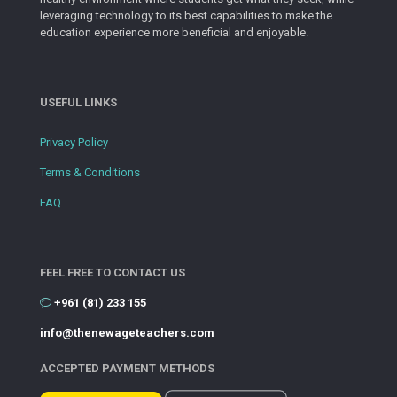
leveraging technology to its best capabilities to make the
education experience more beneficial and enjoyable.
USEFUL LINKS
Privacy Policy
Terms & Conditions
FAQ
FEEL FREE TO CONTACT US
+961 (81) 233 155
info@thenewageteachers.com
ACCEPTED PAYMENT METHODS