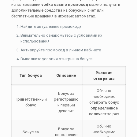
использовании
vodka casino промокод
можно получить
дополнительные средства на бонусный счет или
бесплатные вращения в игровых автоматах.
Найдите актуальные промокоды
Внимательно ознакомьтесь с условиями их
использования
Активируйте промокод в личном кабинете
Выполните условия отыгрыша бонуса
Условия
Тип бонуса
Описание
отыгрыша
Обычно
Бонус за
необходимо
Приветственный
регистрацию
отыграть бонус
бонус
и первый
определенное
депозит
количество раз
Обычно
Бонус за
Бонус за
необходимо
пополнение