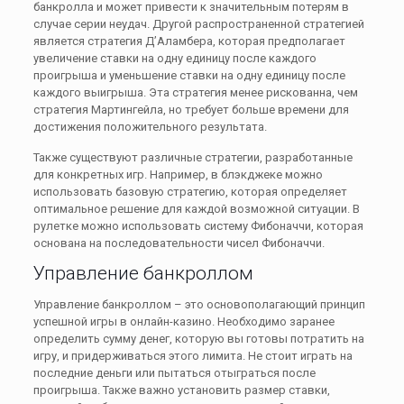
банкролла и может привести к значительным потерям в
случае серии неудач. Другой распространенной стратегией
является стратегия Д’Аламбера, которая предполагает
увеличение ставки на одну единицу после каждого
проигрыша и уменьшение ставки на одну единицу после
каждого выигрыша. Эта стратегия менее рискованна, чем
стратегия Мартингейла, но требует больше времени для
достижения положительного результата.
Также существуют различные стратегии, разработанные
для конкретных игр. Например, в блэкджеке можно
использовать базовую стратегию, которая определяет
оптимальное решение для каждой возможной ситуации. В
рулетке можно использовать систему Фибоначчи, которая
основана на последовательности чисел Фибоначчи.
Управление банкроллом
Управление банкроллом – это основополагающий принцип
успешной игры в онлайн-казино. Необходимо заранее
определить сумму денег, которую вы готовы потратить на
игру, и придерживаться этого лимита. Не стоит играть на
последние деньги или пытаться отыграться после
проигрыша. Также важно установить размер ставки,