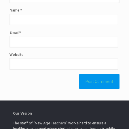
Name
*
Email
*
Website
Our Vision
The staff of “New Age Teachers” works hard to ensure a
healthy environment where students get what they seek, while