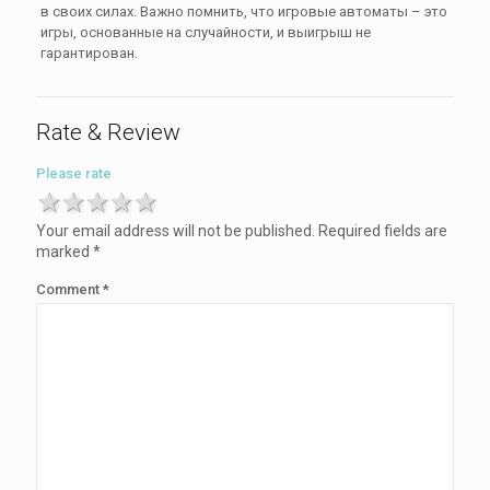
в своих силах. Важно помнить, что игровые автоматы – это
игры, основанные на случайности, и выигрыш не
гарантирован.
Rate & Review
Please rate
1 star
2 stars
3 stars
4 stars
5 stars
Your email address will not be published.
Required fields are
marked
*
Comment
*