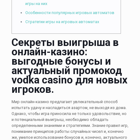
игры на них
Особенности популярных игровых автоматов
Стратегии игры на игровых автоматах
Секреты выигрыша в
онлайн-казино:
выгодные бонусы и
актуальный промокод
vodka casino для новых
игроков.
Мир онлайн-казино предлагает увлекательный способ
испытать удачу и насладиться азартом, не выходя из дома.
Однако, чтобы игра приносила не только удовольствие, но
и потенциальный выигрыш, необходимо обладать
определенными знаниями и стратегиями. Знание правил игр,
понимание принципов работы случайных чисел и, конечно
же, умелое использование бонусов и, конечно, актуального