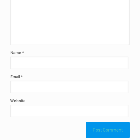
Name
*
Email
*
Website