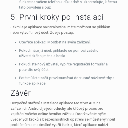
funkce na vašem telefonu; důkladně si zkontrolujte, k čemu
tato povolení slouží.
5. První kroky po instalaci
Jakmile je aplikace nainstalována, máte možnost se přihlásit
nebo vytvořit nový účet. Zde je postup:
Otevřete aplikaci Mostbet na svém zařízení.
Pokud máte již účet, přihlaste se pomocí vašeho
uživatelského jména a hesla.
Pokud jste nový uživatel, vyplňte registrační formulář a
potvrďte svůj účet.
Poté můžete začít prozkoumávat dostupné sázkové trhy a
funkce aplikace.
Závěr
Bezpečné stažení a instalace aplikace Mostbet APK na
zařízeních Android je jednoduchý, ale klíčový proces pro
zajištění vašeho online herního zážitku. Dodržováním výše
uvedených kroků a bezpečnostních opatření se můžete vyhnout
problémům a maximálně využít funkcí, které aplikace nabízí.