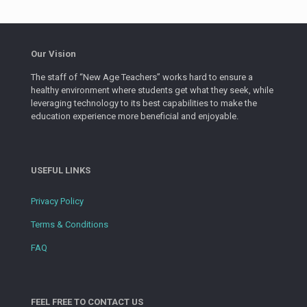
Our Vision
The staff of “New Age Teachers” works hard to ensure a
healthy environment where students get what they seek, while
leveraging technology to its best capabilities to make the
education experience more beneficial and enjoyable.
USEFUL LINKS
Privacy Policy
Terms & Conditions
FAQ
FEEL FREE TO CONTACT US