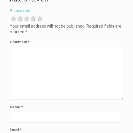
Please rate
1 star
2 stars
3 stars
4 stars
5 stars
Your email address will not be published.
Required fields are
marked
*
Comment
*
Name
*
Email
*