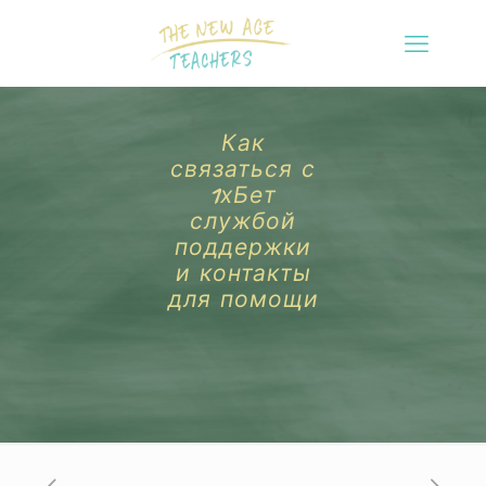
Как
связаться с
1хБет
службой
поддержки
и контакты
для помощи