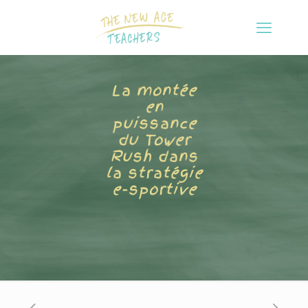
La montée
en
puissance
du Tower
Rush dans
la stratégie
e-sportive