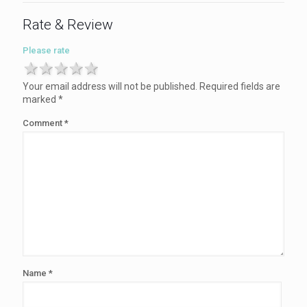
Rate & Review
Please rate
1 star
2 stars
3 stars
4 stars
5 stars
Your email address will not be published.
Required fields are
marked
*
Comment
*
Name
*