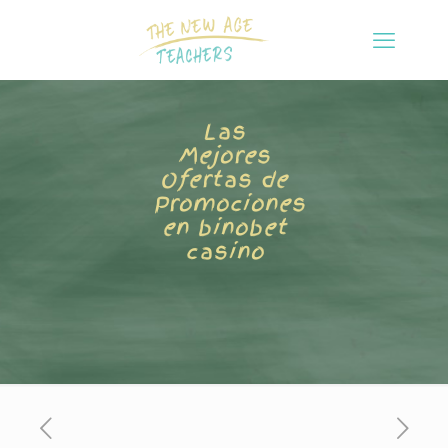
Las
Mejores
Ofertas de
Promociones
en binobet
casino