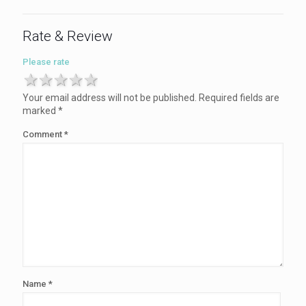
Rate & Review
Please rate
1 star
2 stars
3 stars
4 stars
5 stars
Your email address will not be published.
Required fields are
marked
*
Comment
*
Name
*