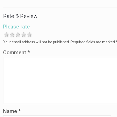
Rate & Review
Please rate
1 star
2 stars
3 stars
4 stars
5 stars
Your email address will not be published.
Required fields are marked
Comment
*
Name
*