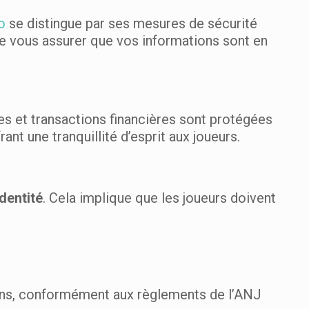
o
se distingue par ses mesures de sécurité
de vous assurer que vos informations sont en
es et transactions financières sont protégées
nt une tranquillité d’esprit aux joueurs.
identité
. Cela implique que les joueurs doivent
8 ans, conformément aux règlements de l’ANJ