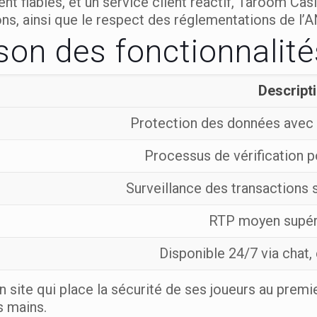
fiables, et un service client réactif, Taroom Casin
ions, ainsi que le respect des réglementations de 
on des fonctionnalité
Descript
Protection des données avec 
Processus de vérification p
Surveillance des transactions
RTP moyen supér
Disponible 24/7 via chat,
site qui place la sécurité de ses joueurs au premie
s mains.