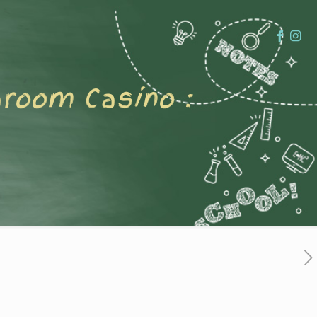
aroom Casino :