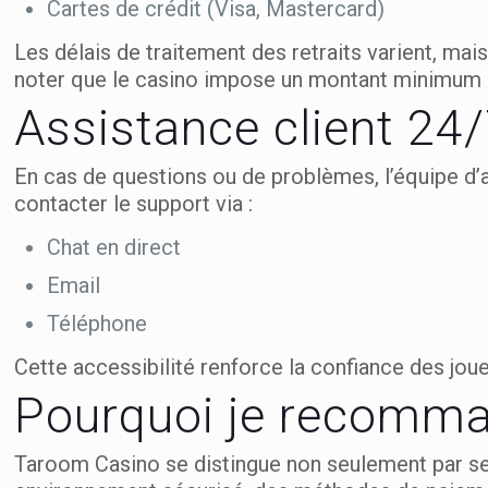
Cartes de crédit (Visa, Mastercard)
Les délais de traitement des retraits varient, mai
noter que le casino impose un montant minimum 
Assistance client 24
En cas de questions ou de problèmes, l’équipe d
contacter le support via :
Chat en direct
Email
Téléphone
Cette accessibilité renforce la confiance des joue
Pourquoi je recomma
Taroom Casino se distingue non seulement par ses