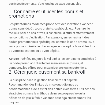
ses investissements. Voici quelques axes essentiels :
1. Connaître et utiliser les bonus et
promotions
Les plateformes modernes proposent des incitations variées :
bonus sans dépôt, tours gratuits, cashback, etc. Pour tirer le
meilleur parti de ces offres, il est crucial d’étudier attentivement
les conditions d’utilisation. Par exemple, en recherchant des
codes promotionnels spécifiques, comme le code promo 2024,
vous pouvez bénéficier d’avantages encore plus favorables lors
de votre inscription ou de vos dépôts.
Astuce :
Vérifiez toujours la validité et les conditions attachées à
un code promo afin d’éviter les mauvaises surprises, et
comparez les offres pour maximiser vos gains potentiels.
2. Gérer judicieusement sa bankroll
La discipline dans la gestion financière est capitale.
Recommander des limites de mise quotidiennes ou
hebdomadaires aide à éviter des pertes excessives. Utiliser des
stratégies comme la méthode de mise progressive ou la
sélection de jeux à faible variance peut également amortir les
risques.