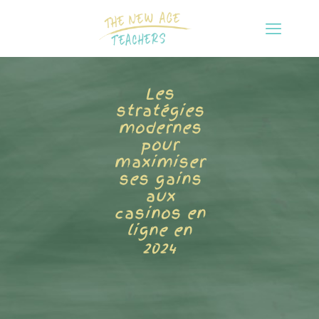
Les
stratégies
modernes
pour
maximiser
ses gains
aux
casinos en
ligne en
2024