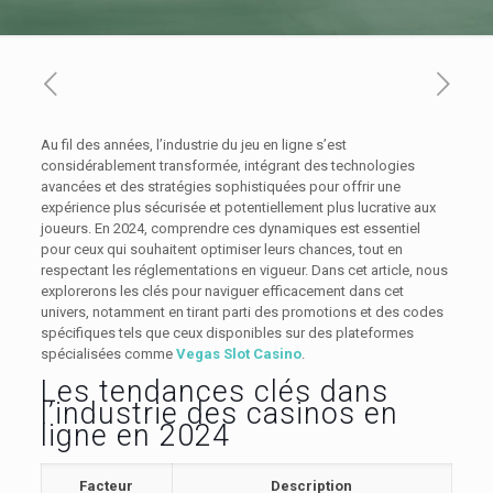
Au fil des années, l’industrie du jeu en ligne s’est
considérablement transformée, intégrant des technologies
avancées et des stratégies sophistiquées pour offrir une
expérience plus sécurisée et potentiellement plus lucrative aux
joueurs. En 2024, comprendre ces dynamiques est essentiel
pour ceux qui souhaitent optimiser leurs chances, tout en
respectant les réglementations en vigueur. Dans cet article, nous
explorerons les clés pour naviguer efficacement dans cet
univers, notamment en tirant parti des promotions et des codes
spécifiques tels que ceux disponibles sur des plateformes
spécialisées comme
Vegas Slot Casino
.
Les tendances clés dans
l’industrie des casinos en
ligne en 2024
Facteur
Description