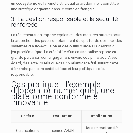
un écosystème où la variété et la qualité prédominent constitue
une stratégie gagnante dans le contexte français.
3. La gestion responsable et la sécurité
renforcée
La réglementation impose également des mesures strictes pour
la protection des joueurs, notamment des plafonds de mise, des
systèmes d’auto-exclusion et des outils d’aide à la gestion du
jeu problématique. La crédibilité d’un casino online repose en
grande partie sur son engagement envers ces principes. À cet
égard, des acteurs tels que casino atlanticace fr illustrent cette
démarche par leurs certifications et leur politique de jeu
responsable.
Cas pratique : l’exemple
d’[operator numérique], une
plateforme conforme et
innovante
Critère
Évaluation
Implication
Assure conformité
Certifications
Licence ARJEL