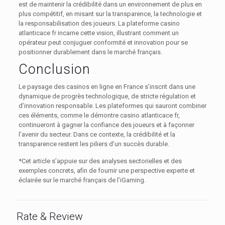
est de maintenir la crédibilité dans un environnement de plus en
plus compétitif, en misant sur la transparence, la technologie et
la responsabilisation des joueurs. La plateforme casino
atlanticace fr incarne cette vision, illustrant comment un
opérateur peut conjuguer conformité et innovation pour se
positionner durablement dans le marché français.
Conclusion
Le paysage des casinos en ligne en France s’inscrit dans une
dynamique de progrès technologique, de stricte régulation et
d’innovation responsable. Les plateformes qui sauront combiner
ces éléments, comme le démontre casino atlanticace fr,
continueront à gagner la confiance des joueurs et à façonner
l’avenir du secteur. Dans ce contexte, la crédibilité et la
transparence restent les piliers d’un succès durable.
*Cet article s’appuie sur des analyses sectorielles et des
exemples concrets, afin de fournir une perspective experte et
éclairée sur le marché français de l’iGaming.
Rate & Review