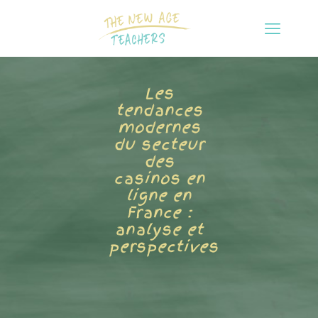
Les
tendances
modernes
du secteur
des
casinos en
ligne en
France :
analyse et
perspectives