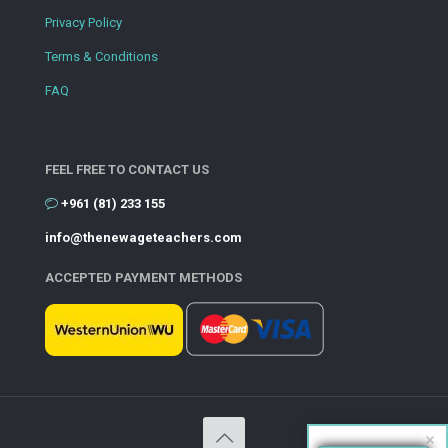
Privacy Policy
Terms & Conditions
FAQ
FEEL FREE TO CONTACT US
+961 (81) 233 155
info@thenewageteachers.com
ACCEPTED PAYMENT METHODS