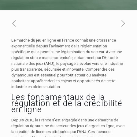
Le marché du jeu en ligne en France connaît une croissance
exponentielle depuis l’avènement de la réglementation
spécifique qui a permis une légitimisation du secteur. Avec une
régulation stricte mais modernisée, notamment par l’Autorité
nationale des jeux (ANJ), le paysage a évolué vers une industrie
plus transparente, sécurisée et innovante. Comprendre ces
dynamiques est essentiel pour tout acteur ou analyste
souhaitant appréhender les enjeux et opportunités de cette
industrie en pleine mutation.
Les fondamentaux de la
régulation et de la crédibilité
en ligne
Depuis 2010, la France s’est engagée dans une démarche de
régulation rigoureuse du secteur des jeux d’argent en ligne, avec
la création de licences attribuées par l’ANJ. Ces licences