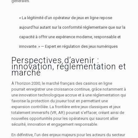
générales.
« La légitimité d’un opérateur de jeux en ligne repose
aujourd’hui autant sur la conformité réglementaire que sur la
capacité à offrir une expérience moderne, responsable et
innovante. » — Expert en régulation des jeux numériques
Perspectives d’avenir :
innovation, réglementation et
marché
À l’horizon 2030, le marché français des casinos en ligne
pourrait enregistrer une croissance continue, grâce notamment à
une innovation technologique accrue et à une réglementation qui
favorise la protection du joueur tout en permettant une
expansion contrôlée. La frontière entre jeux classiques et jeux
totalement immersifs (VR, AR) pourrait s’effacer, créant ainsi de
nouvelles opportunités pour les opérateurs qui sauront allier
sécurité, innovation et engagement responsable.
En définitive, l’un des enjeux majeurs pour les acteurs du secteur