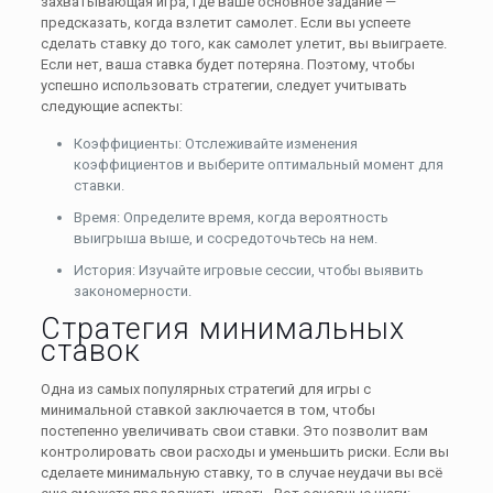
захватывающая игра, где ваше основное задание —
предсказать, когда взлетит самолет. Если вы успеете
сделать ставку до того, как самолет улетит, вы выиграете.
Если нет, ваша ставка будет потеряна. Поэтому, чтобы
успешно использовать стратегии, следует учитывать
следующие аспекты:
Коэффициенты: Отслеживайте изменения
коэффициентов и выберите оптимальный момент для
ставки.
Время: Определите время, когда вероятность
выигрыша выше, и сосредоточьтесь на нем.
История: Изучайте игровые сессии, чтобы выявить
закономерности.
Стратегия минимальных
ставок
Одна из самых популярных стратегий для игры с
минимальной ставкой заключается в том, чтобы
постепенно увеличивать свои ставки. Это позволит вам
контролировать свои расходы и уменьшить риски. Если вы
сделаете минимальную ставку, то в случае неудачи вы всё