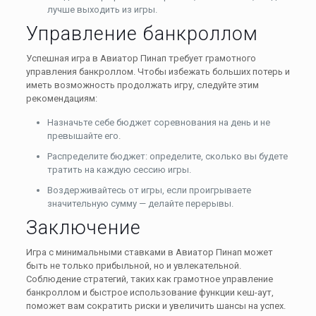
лучше выходить из игры.
Управление банкроллом
Успешная игра в Авиатор Пинап требует грамотного
управления банкроллом. Чтобы избежать больших потерь и
иметь возможность продолжать игру, следуйте этим
рекомендациям:
Назначьте себе бюджет соревнования на день и не
превышайте его.
Распределите бюджет: определите, сколько вы будете
тратить на каждую сессию игры.
Воздерживайтесь от игры, если проигрываете
значительную сумму — делайте перерывы.
Заключение
Игра с минимальными ставками в Авиатор Пинап может
быть не только прибыльной, но и увлекательной.
Соблюдение стратегий, таких как грамотное управление
банкроллом и быстрое использование функции кеш-аут,
поможет вам сократить риски и увеличить шансы на успех.