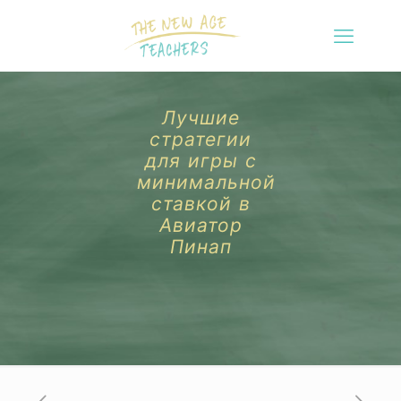
Лучшие
стратегии
для игры с
минимальной
ставкой в
Авиатор
Пинап