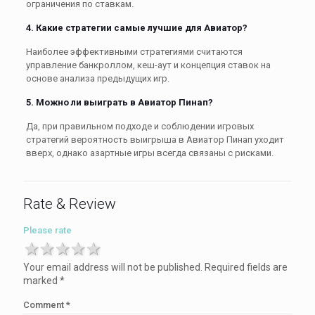
ограничения по ставкам.
4. Какие стратегии самые лучшие для Авиатор?
Наиболее эффективными стратегиями считаются
управление банкроллом, кеш-аут и концепция ставок на
основе анализа предыдущих игр.
5. Можно ли выиграть в Авиатор Пинап?
Да, при правильном подходе и соблюдении игровых
стратегий вероятность выигрыша в Авиатор Пинап уходит
вверх, однако азартные игры всегда связаны с рисками.
Rate & Review
Please rate
1 star
2 stars
3 stars
4 stars
5 stars
Your email address will not be published.
Required fields are
marked
*
Comment
*