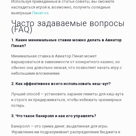
Используя приведенные в статье советы, вы сможете
насладиться игрой и, возможно, получить солидные
выигрыши
Пинап кз
.
Часто задаваемые вопросы
(FAQ)
1. Какие минимальные ставки можно делать в Авиатор
Пинап?
Минимальная ставка в Авиатор Пинап может
варьироваться в зависимости от конкретного казино, но
обычно она довольно низкая, что позволяет начать игру с
небольшими вложениями.
2. Как эффективнее всего использовать кеш-аут?
Лучший способ — установить заранее лимиты для кеш-аута
и строго их придерживаться, чтобы избежать чрезмерных
потерь.
3. Что такое банкролл и как его управлять?
Банкролл — это сумма денег, выделенная для игры.
Управление им подразумевает распределение бюджета и