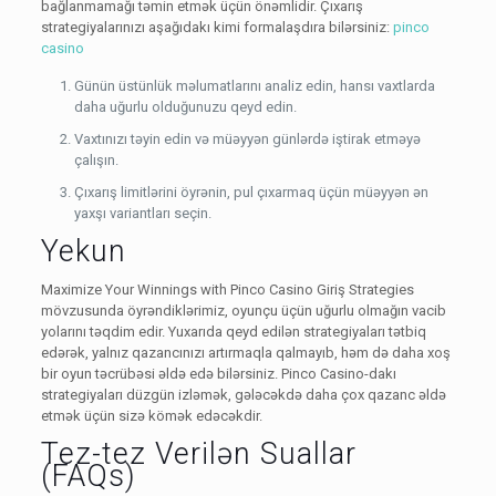
bağlanmamağı təmin etmək üçün önəmlidir. Çıxarış
strategiyalarınızı aşağıdakı kimi formalaşdıra bilərsiniz:
pinco
casino
Günün üstünlük məlumatlarını analiz edin, hansı vaxtlarda
daha uğurlu olduğunuzu qeyd edin.
Vaxtınızı təyin edin və müəyyən günlərdə iştirak etməyə
çalışın.
Çıxarış limitlərini öyrənin, pul çıxarmaq üçün müəyyən ən
yaxşı variantları seçin.
Yekun
Maximize Your Winnings with Pinco Casino Giriş Strategies
mövzusunda öyrəndiklərimiz, oyunçu üçün uğurlu olmağın vacib
yolarını təqdim edir. Yuxarıda qeyd edilən strategiyaları tətbiq
edərək, yalnız qazancınızı artırmaqla qalmayıb, həm də daha xoş
bir oyun təcrübəsi əldə edə bilərsiniz. Pinco Casino-dakı
strategiyaları düzgün izləmək, gələcəkdə daha çox qazanc əldə
etmək üçün sizə kömək edəcəkdir.
Tez-tez Verilən Suallar
(FAQs)