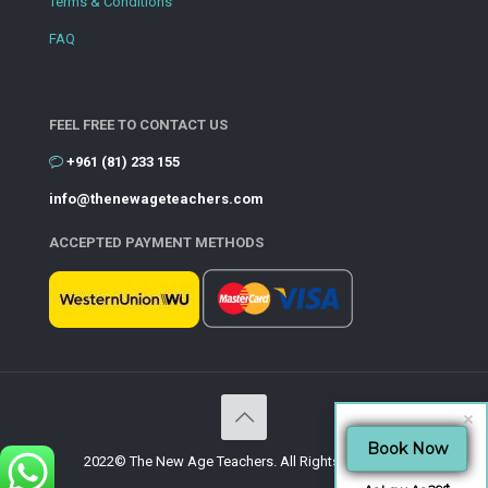
Terms & Conditions
FAQ
FEEL FREE TO CONTACT US
+961 (81) 233 155
info@thenewageteachers.com
ACCEPTED PAYMENT METHODS
Book Now
2022© The New Age Teachers. All Rights Reserved.