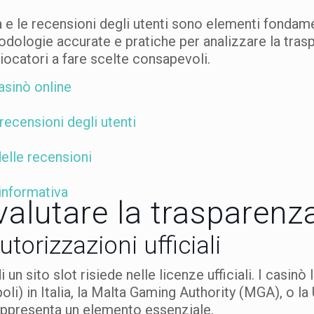
 le recensioni degli utenti sono elementi fondamental
ologie accurate e pratiche per analizzare la traspa
giocatori a fare scelte consapevoli.
casinò online
recensioni degli utenti
delle recensioni
informativa
 valutare la trasparenz
utorizzazioni ufficiali
 un sito slot risiede nelle licenze ufficiali. I casinò
) in Italia, la Malta Gaming Authority (MGA), o la
 rappresenta un elemento essenziale.