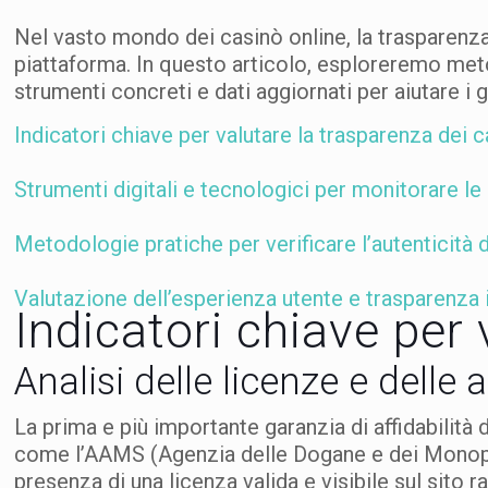
Nel vasto mondo dei casinò online, la trasparenza e
piattaforma. In questo articolo, esploreremo metod
strumenti concreti e dati aggiornati per aiutare i 
Indicatori chiave per valutare la trasparenza dei 
Strumenti digitali e tecnologici per monitorare le 
Metodologie pratiche per verificare l’autenticità 
Valutazione dell’esperienza utente e trasparenza 
Indicatori chiave per
Analisi delle licenze e delle a
La prima e più importante garanzia di affidabilità di
come l’AAMS (Agenzia delle Dogane e dei Monopoli
presenza di una licenza valida e visibile sul sito