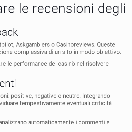
re le recensioni degli
back
stpilot, Askgamblers o Casinoreviews. Queste
azione complessiva di un sito in modo obiettivo.
tare le performance del casinò nel risolvere
enti
ni: positive, negative o neutre. Integrando
ividuare tempestivamente eventuali criticità
e analizzano automaticamente i commenti e