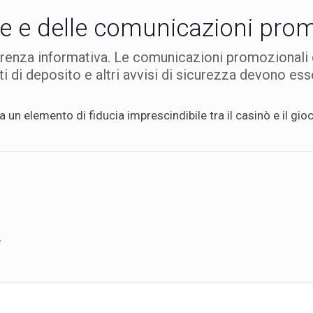
nte e delle comunicazioni pro
asparenza informativa. Le comunicazioni promoziona
iti di deposito e altri avvisi di sicurezza devono es
 un elemento di fiducia imprescindibile tra il casinò e il gioc
*