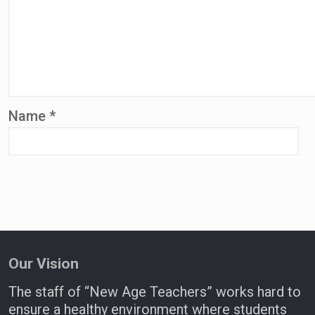
Name
*
Our Vision
The staff of “New Age Teachers” works hard to
ensure a healthy environment where students