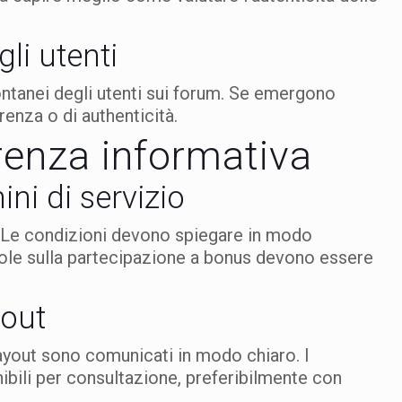
li utenti
ontanei degli utenti sui forum. Se emergono
renza o di authenticità.
renza informativa
ni di servizio
à. Le condizioni devono spiegare in modo
regole sulla partecipazione a bonus devono essere
yout
 payout sono comunicati in modo chiaro. I
nibili per consultazione, preferibilmente con