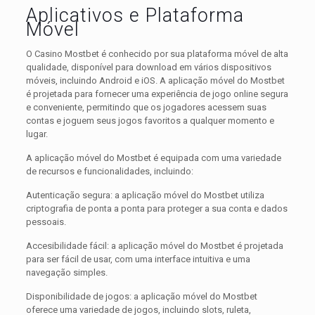
Aplicativos e Plataforma
Móvel
O Casino Mostbet é conhecido por sua plataforma móvel de alta
qualidade, disponível para download em vários dispositivos
móveis, incluindo Android e iOS. A aplicação móvel do Mostbet
é projetada para fornecer uma experiência de jogo online segura
e conveniente, permitindo que os jogadores acessem suas
contas e joguem seus jogos favoritos a qualquer momento e
lugar.
A aplicação móvel do Mostbet é equipada com uma variedade
de recursos e funcionalidades, incluindo:
Autenticação segura: a aplicação móvel do Mostbet utiliza
criptografia de ponta a ponta para proteger a sua conta e dados
pessoais.
Accesibilidade fácil: a aplicação móvel do Mostbet é projetada
para ser fácil de usar, com uma interface intuitiva e uma
navegação simples.
Disponibilidade de jogos: a aplicação móvel do Mostbet
oferece uma variedade de jogos, incluindo slots, ruleta,