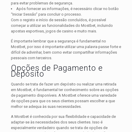
para evitar problemas de segurança.
Após fornecer as informações, é necessário clicar no botão
“Iniciar Sessão” para concluir o processo.
Com o registo e início de sessão concluídos, é possível
começar a utilizar as funcionalidades do Mostbet, incluindo
apostas esportivas, jogos de casino e muito mais.
É importante lembrar que a segurança é fundamental no
Mostbet, por isso é importante utilizar uma palavra-passe forte e
difícil de adivinhar, bem como evitar compartilhar informações
pessoais com terceiros.
Opções de Pagamento e
Depósito
Quando se trata de fazer um depósito ou realizar uma retirada
em Mostbet, é fundamental ter conhecimento sobre as opções
de pagamento disponíveis. A Mostbet oferece uma variedade
de opções para que os seus clientes possam escolher a que
melhor se adequa às suas necessidades.
A Mostbet é conhecida por sua flexibilidade e capacidade de
adaptar-se às necessidades dos seus clientes. Isso é
especialmente verdadeiro quando se trata de opções de