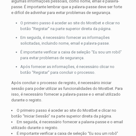
algumas informações pessoais, como nome, email e palavra-
passe. É importante lembrar que a palavra-passe deve ser forte
e difícil de adivinhar para evitar problemas de segurança.
O primeiro passo é aceder ao site do Mostbet e clicar no
botão “Registar” na parte superior direita da página.
Em seguida, é necessário fornecer as informações
solicitadas, incluindo nome, email e palavra-passe.
É importante verificar a caixa de seleção “Eu sou um robô”
para evitar problemas de segurança.
Após fornecer as informações, é necessário clicar no
botão “Registar” para concluir o processo.
Após concluir o processo de registo, é necessário iniciar
sessão para poder utilizar as funcionalidades do Mostbet. Para
isso, é necessário fornecer a palavra-passe e o email utilizado
durante o registo.
O primeiro passo é aceder ao site do Mostbet e clicar no
botão “Iniciar Sessão” na parte superior direita da página.
Em seguida, é necessário fornecer a palavra-passe e o email
utilizado durante o registo.
É importante verificar a caixa de seleção “Eu sou um robô”