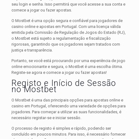
seu login e senha. Isso permitirá que você acesse a sua conta e
comece a jogar ou fazer apostas.
O Mostbet é uma opção segura e confiável para jogadores de
casino online e apostas em Portugal. Com uma licença válida
emitida pela Comissão de Regulação de Jogos do Estado (RJ),
o Mostbet está sujeito a regulamentação e fiscalização
rigorosas, garantindo que os jogadores sejam tratados com
justiça e transparência.
Portanto, se você está procurando por uma experiência de jogo
online emocionante e segura, o Mostbet é uma escolha ótima.
Registe-se agora e comece a jogar ou fazer apostas!
Registo e Início de Sessão
no Mostbet
O Mostbet é uma das principais opções para apostas online e
casino em Portugal, oferecendo uma variedade de opções para
jogadores. Para começar a utilizar as suas funcionalidades, é
necessário registar-se e iniciar sessão.
O processo de registo é simples e rápido, podendo ser
concluído em poucos minutos. Para isso, é necessário fornecer