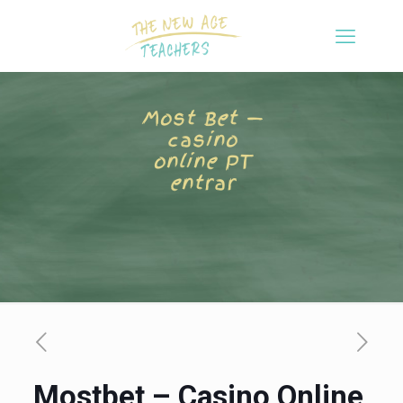
Most Bet —
casino
online PT
entrar
Mostbet – Casino Online