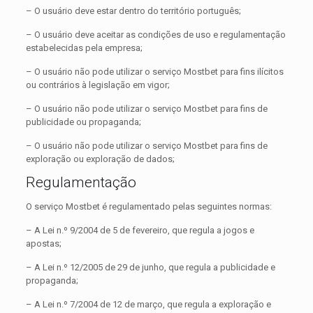
– O usuário deve estar dentro do território português;
– O usuário deve aceitar as condições de uso e regulamentação
estabelecidas pela empresa;
– O usuário não pode utilizar o serviço Mostbet para fins ilícitos
ou contrários à legislação em vigor;
– O usuário não pode utilizar o serviço Mostbet para fins de
publicidade ou propaganda;
– O usuário não pode utilizar o serviço Mostbet para fins de
exploração ou exploração de dados;
Regulamentação
O serviço Mostbet é regulamentado pelas seguintes normas:
– A Lei n.º 9/2004 de 5 de fevereiro, que regula a jogos e
apostas;
– A Lei n.º 12/2005 de 29 de junho, que regula a publicidade e
propaganda;
– A Lei n.º 7/2004 de 12 de março, que regula a exploração e