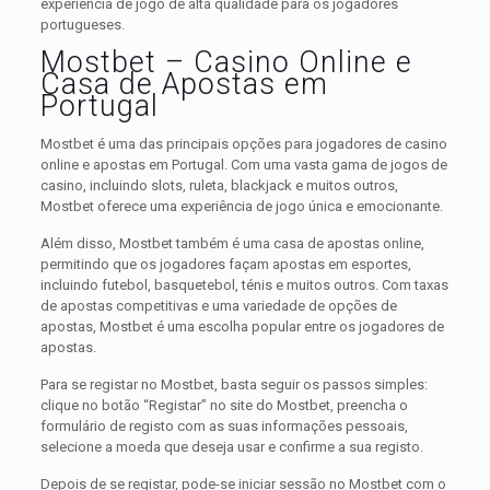
experiência de jogo de alta qualidade para os jogadores
portugueses.
Mostbet – Casino Online e
Casa de Apostas em
Portugal
Mostbet é uma das principais opções para jogadores de casino
online e apostas em Portugal. Com uma vasta gama de jogos de
casino, incluindo slots, ruleta, blackjack e muitos outros,
Mostbet oferece uma experiência de jogo única e emocionante.
Além disso, Mostbet também é uma casa de apostas online,
permitindo que os jogadores façam apostas em esportes,
incluindo futebol, basquetebol, ténis e muitos outros. Com taxas
de apostas competitivas e uma variedade de opções de
apostas, Mostbet é uma escolha popular entre os jogadores de
apostas.
Para se registar no Mostbet, basta seguir os passos simples:
clique no botão “Registar” no site do Mostbet, preencha o
formulário de registo com as suas informações pessoais,
selecione a moeda que deseja usar e confirme a sua registo.
Depois de se registar, pode-se iniciar sessão no Mostbet com o