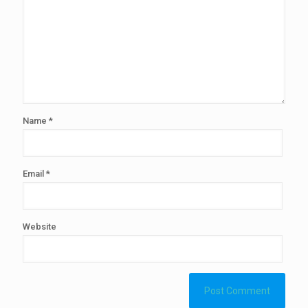
Name
*
Email
*
Website