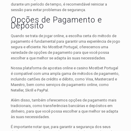
durante um período de tempo, é recomendável reiniciar a
sessão para evitar problemas de segurança.
Opções de Pagamento e
Depósito
Quando se trata de jogar online, a escolha certa do método de
pagamento é fundamental para garantir uma experiência de jogo
segura e eficiente. No Mostbet Portugal, oferecemos uma
variedade de opções de pagamento para que você possa
escolher a que melhor se adapta às suas necessidades.
Nossa plataforma de apostas online e casino Mostbet Portugal
é compatível com uma ampla gama de métodos de pagamento,
incluindo cartões de crédito e débito, como Visa, Mastercard e
Maestro, bem como serviços de pagamento online, como
Neteller, Skrill e PayPal.
Além disso, também oferecemos opções de pagamento mais
tradicionais, como transferências bancárias e depósitos em
dinheiro, para que você possa escolher a que melhor se adapta
às suas necessidades.
É importante notar que, para garantir a segurança dos seus