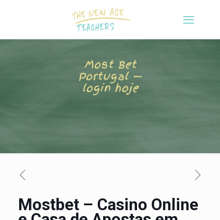
Most Bet
Portugal —
login hoje
Mostbet – Casino Online
e Casa de Apostas em