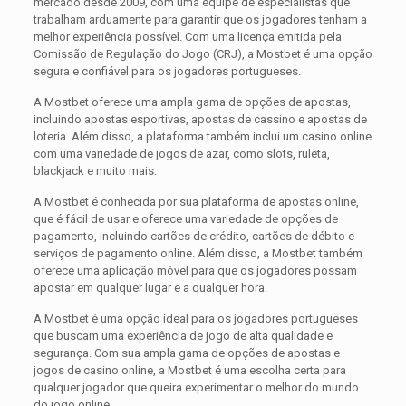
mercado desde 2009, com uma equipe de especialistas que
trabalham arduamente para garantir que os jogadores tenham a
melhor experiência possível. Com uma licença emitida pela
Comissão de Regulação do Jogo (CRJ), a Mostbet é uma opção
segura e confiável para os jogadores portugueses.
A Mostbet oferece uma ampla gama de opções de apostas,
incluindo apostas esportivas, apostas de cassino e apostas de
loteria. Além disso, a plataforma também inclui um casino online
com uma variedade de jogos de azar, como slots, ruleta,
blackjack e muito mais.
A Mostbet é conhecida por sua plataforma de apostas online,
que é fácil de usar e oferece uma variedade de opções de
pagamento, incluindo cartões de crédito, cartões de débito e
serviços de pagamento online. Além disso, a Mostbet também
oferece uma aplicação móvel para que os jogadores possam
apostar em qualquer lugar e a qualquer hora.
A Mostbet é uma opção ideal para os jogadores portugueses
que buscam uma experiência de jogo de alta qualidade e
segurança. Com sua ampla gama de opções de apostas e
jogos de casino online, a Mostbet é uma escolha certa para
qualquer jogador que queira experimentar o melhor do mundo
do jogo online.