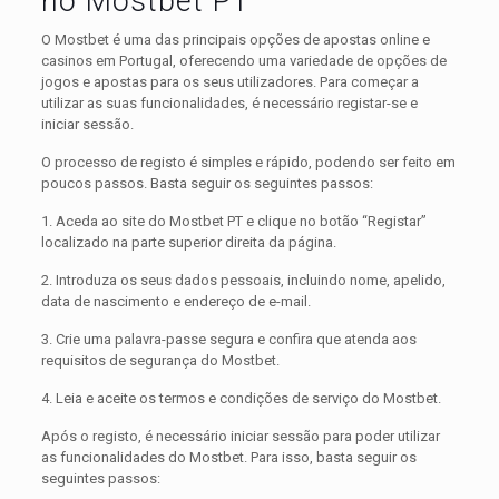
no Mostbet PT
O Mostbet é uma das principais opções de apostas online e
casinos em Portugal, oferecendo uma variedade de opções de
jogos e apostas para os seus utilizadores. Para começar a
utilizar as suas funcionalidades, é necessário registar-se e
iniciar sessão.
O processo de registo é simples e rápido, podendo ser feito em
poucos passos. Basta seguir os seguintes passos:
1. Aceda ao site do Mostbet PT e clique no botão “Registar”
localizado na parte superior direita da página.
2. Introduza os seus dados pessoais, incluindo nome, apelido,
data de nascimento e endereço de e-mail.
3. Crie uma palavra-passe segura e confira que atenda aos
requisitos de segurança do Mostbet.
4. Leia e aceite os termos e condições de serviço do Mostbet.
Após o registo, é necessário iniciar sessão para poder utilizar
as funcionalidades do Mostbet. Para isso, basta seguir os
seguintes passos: