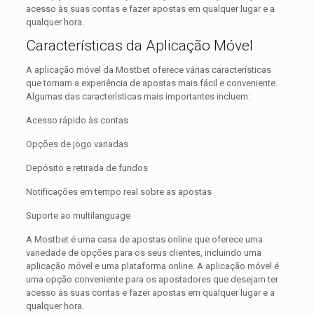
acesso às suas contas e fazer apostas em qualquer lugar e a
qualquer hora.
Características da Aplicação Móvel
A aplicação móvel da Mostbet oferece várias características
que tornam a experiência de apostas mais fácil e conveniente.
Algumas das características mais importantes incluem:
Acesso rápido às contas
Opções de jogo variadas
Depósito e retirada de fundos
Notificações em tempo real sobre as apostas
Suporte ao multilanguage
A Mostbet é uma casa de apostas online que oferece uma
variedade de opções para os seus clientes, incluindo uma
aplicação móvel e uma plataforma online. A aplicação móvel é
uma opção conveniente para os apostadores que desejam ter
acesso às suas contas e fazer apostas em qualquer lugar e a
qualquer hora.