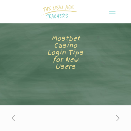
Mostbet
Casino
Login Tips
for New
Users