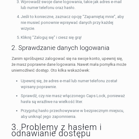
Wprowadź swoje dane logowania, takie jak adres e-mail
lub numer telefonu oraz hasło.
Jeśli to konieczne, zaznacz opcję “Zapamiętaj mnie”, aby
nie musieć ponownie wpisywać danych przy każdej
wizycie.
Kliknij “Zaloguj się” i ciesz się grą!
2. Sprawdzanie danych logowania
Zanim spróbujesz zalogować się na swoje konto, upewnij się,
że masz poprawne dane logowania. Nawet mała pomyłka może
uniemożliwić dostęp. Oto kilka wskazówek:
Upewnij się, że adres e-mail lub numer telefonu został
wpisany poprawnie.
Sprawdź, czy nie masz włączonego Caps Lock, ponieważ
hasła są wrażliwe na wielkość liter.
Przygotuj hasło przechowywane w bezpiecznym miejscu,
aby uniknąć jego zapomnienia.
3. Problemy z hasłem i
odnawianie dostępu