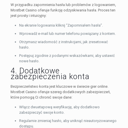
W przypadku zapomnienia hasła lub problemów z logowaniem,
Mostbet Casino oferuje funkcję odzyskiwania hasła. Proces ten
jest prosty i intuicyjny:
Na ekranie logowania kliknij “Zapomniałem hasła”.
Wprowadź e-mail lub numer telefonu powiązany z kontem.
Otrzymasz wiadomość z instrukcjami, jak zresetować
hasło.
Postępuj zgodnie z podanymi wskazówkami, aby ustawić
nowe hasło.
4. Dodatkowe
zabezpieczenia konta
Bezpieczeństwo konta jest kluczowe w świecie gier online.
Mostbet Casino oferuje szereg dodatkowych zabezpieczeń,
które pomogą Ci chronić swoje dane:
Włącz dwuetapową weryfikację, aby dodatkowo
zabezpieczyć swoje konto.
Regularnie zmieniaj hasło, aby uniknąć nieautoryzowanego
dostępu.