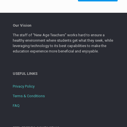
Our Vision
The staff of “New Age Teachers” works hard to ensure a
healthy environment where students get what they seek, while
leveraging technology to its best capabilities to make the
education experience more beneficial and enjoyable.
USEFUL LINKS
Privacy Policy
Terms & Conditions
FAQ