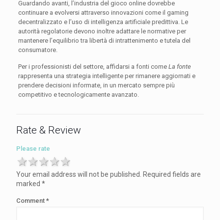
Guardando avanti, l’industria del gioco online dovrebbe
continuare a evolversi attraverso innovazioni come il gaming
decentralizzato e l’uso di intelligenza artificiale predittiva. Le
autorità regolatorie devono inoltre adattare le normative per
mantenere l’equilibrio tra libertà di intrattenimento e tutela del
consumatore.
Per i professionisti del settore, affidarsi a fonti come
La fonte
rappresenta una strategia intelligente per rimanere aggiornati e
prendere decisioni informate, in un mercato sempre più
competitivo e tecnologicamente avanzato.
Rate & Review
Please rate
1 star
2 stars
3 stars
4 stars
5 stars
Your email address will not be published.
Required fields are
marked
*
Comment
*