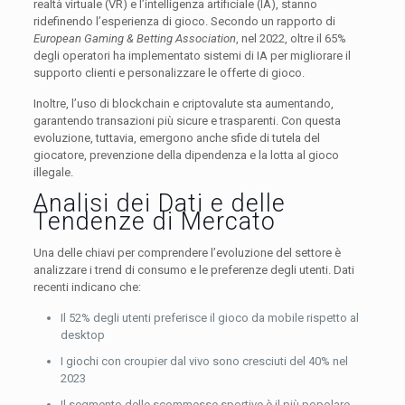
realtà virtuale (VR) e l’intelligenza artificiale (IA), stanno
ridefinendo l’esperienza di gioco. Secondo un rapporto di
European Gaming & Betting Association
, nel 2022, oltre il 65%
degli operatori ha implementato sistemi di IA per migliorare il
supporto clienti e personalizzare le offerte di gioco.
Inoltre, l’uso di blockchain e criptovalute sta aumentando,
garantendo transazioni più sicure e trasparenti. Con questa
evoluzione, tuttavia, emergono anche sfide di tutela del
giocatore, prevenzione della dipendenza e la lotta al gioco
illegale.
Analisi dei Dati e delle
Tendenze di Mercato
Una delle chiavi per comprendere l’evoluzione del settore è
analizzare i trend di consumo e le preferenze degli utenti. Dati
recenti indicano che:
Il 52% degli utenti preferisce il gioco da mobile rispetto al
desktop
I giochi con croupier dal vivo sono cresciuti del 40% nel
2023
Il segmento delle scommesse sportive è il più popolare,