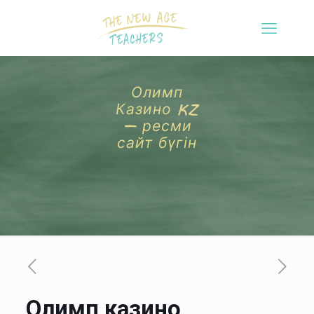
Олимп
Казино KZ
— ресми
сайт бүгін
Олимп казино