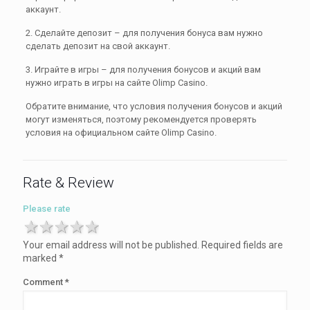
аккаунт.
2. Сделайте депозит – для получения бонуса вам нужно
сделать депозит на свой аккаунт.
3. Играйте в игры – для получения бонусов и акций вам
нужно играть в игры на сайте Olimp Casino.
Обратите внимание, что условия получения бонусов и акций
могут изменяться, поэтому рекомендуется проверять
условия на официальном сайте Olimp Casino.
Rate & Review
Please rate
1 star
2 stars
3 stars
4 stars
5 stars
Your email address will not be published.
Required fields are
marked
*
Comment
*