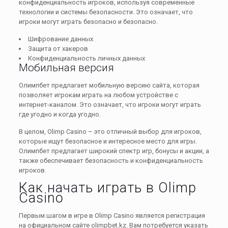
конфиденциальность игроков, используя современные
технологии и системы безопасности. Это означает, что
игроки могут играть безопасно и безопасно.
Шифрование данных
Защита от хакеров
Конфиденциальность личных данных
Мобильная версия
Олимпбет предлагает мобильную версию сайта, которая
позволяет игрокам играть на любом устройстве с
интернет-каналом. Это означает, что игроки могут играть
где угодно и когда угодно.
В целом, Olimp Casino – это отличный выбор для игроков,
которые ищут безопасное и интересное место для игры.
Олимпбет предлагает широкий спектр игр, бонусы и акции, а
также обеспечивает безопасность и конфиденциальность
игроков.
Как начать играть в Olimp
Casino
Первым шагом в игре в Olimp Casino является регистрация
на официальном сайте olimpbet.kz. Вам потребуется указать