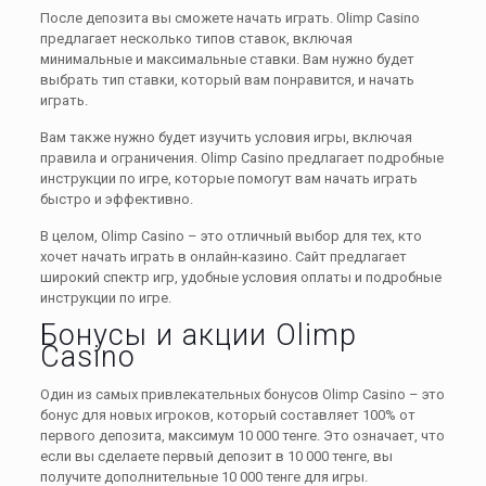
После депозита вы сможете начать играть. Olimp Casino
предлагает несколько типов ставок, включая
минимальные и максимальные ставки. Вам нужно будет
выбрать тип ставки, который вам понравится, и начать
играть.
Вам также нужно будет изучить условия игры, включая
правила и ограничения. Olimp Casino предлагает подробные
инструкции по игре, которые помогут вам начать играть
быстро и эффективно.
В целом, Olimp Casino – это отличный выбор для тех, кто
хочет начать играть в онлайн-казино. Сайт предлагает
широкий спектр игр, удобные условия оплаты и подробные
инструкции по игре.
Бонусы и акции Olimp
Casino
Один из самых привлекательных бонусов Olimp Casino – это
бонус для новых игроков, который составляет 100% от
первого депозита, максимум 10 000 тенге. Это означает, что
если вы сделаете первый депозит в 10 000 тенге, вы
получите дополнительные 10 000 тенге для игры.