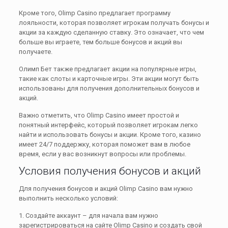
Кроме того, Olimp Casino предлагает программу
лояльности, которая позволяет игрокам получать бонусы и
акции за каждую сделанную ставку. Это означает, что чем
больше вы играете, тем больше бонусов и акций вы
получаете.
Олимп Бет также предлагает акции на популярные игры,
такие как слоты и карточные игры. Эти акции могут быть
использованы для получения дополнительных бонусов и
акций.
Важно отметить, что Olimp Casino имеет простой и
понятный интерфейс, который позволяет игрокам легко
найти и использовать бонусы и акции. Кроме того, казино
имеет 24/7 поддержку, которая поможет вам в любое
время, если у вас возникнут вопросы или проблемы.
Условия получения бонусов и акций
Для получения бонусов и акций Olimp Casino вам нужно
выполнить несколько условий:
1. Создайте аккаунт – для начала вам нужно
зарегистрироваться на сайте Olimp Casino и создать свой