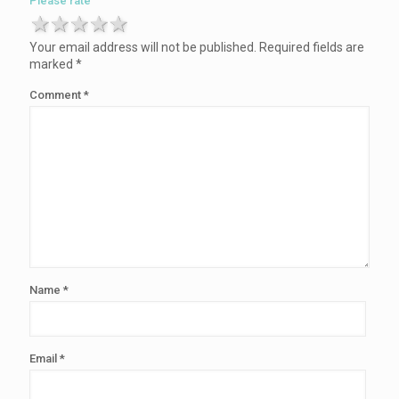
Please rate
1 star
2 stars
3 stars
4 stars
5 stars
Your email address will not be published.
Required fields are
marked
*
Comment
*
Name
*
Email
*