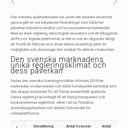
Den svenska spelmarknaden har under det senaste decenniet
genomgått en rad betydande förändringar som både har
påverkat industrins struktur och konsumenternas beteenden.
Med en stark reglering, teknologisk innovation och ett tilltagande
skifte mot digitala plattformar, är det nu mer än någonsin viktigt
att förstå de faktorer som driver denna utveckling samt de
möjligheter och utmaningar den innebär för aktörer i branschen.
Den svenska marknadens
unika regleringsklimat och
dess påverkan
Sedan den svenska licensingmodellen infördes 2019 har
marknaden moderniserats och stärkt konskyddet samtidigt som
den skapar incitament för att främja ansvarsfullt spelande.
Denna reglering har bidragit till att främja transparens och
konkurrenternas legitimitet, vilket i sin tur förbättrar
användarupplevelsen och stärker förtroendet för
onlineplattformar.
Omsättning
Antal licenser
Antal