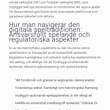
virtuell verklighet (VR) och förstärkt verklighet (AR), som
möjliggör helt nya dimensioner av immersivitet. Att öppna spelet
för dessa teknologier kräver dock avancerade plattformar som
garanterar säkerhet och rättvisa.
Hur man navigerar den
digitala speltraditionen:
Ansvarsfullt spelande och
regulatoriska aspekter
En av de mest kritiska aspekterna av den moderna online-
spelindustrin är främjandet av ett ansvarsfullt spelande.
Regulativa myndigheter och industrin själva har implementerat en
rad verktyg och riktlinjer för att förebygga problematiskt
spelande, inklusive självuteslutning och spend-tracking.
“Att förstå mål och gränser är avgörande i denna snabbt
föränderliga sektor. Samtidigt som teknologiska framsteg
möjliggör spännande spelupplevelser, är det viktigt att
behålla en ansvarsfull inställning till spelande,” förklarar Dr.