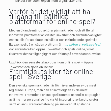
Mikael Svensson, expert inom digital ekonomi.
Varför är det viktigt att ha
tillgång till pålitliga
plattformar för online-spel?
Med en ökande mängd aktörer på marknaden och ett flertal
innovativa plattformar är kvalitet, säkerhet och användarvänlighet
essentiella för att skapa en hållbar och inkluderande spelmiljö.
Ett exempel på en sådan plattform är
https://towervolt.app/sv/
,
där användare kan öppna TowerVolt och spela online, vilket
illustrerar denna tillgänglighet och fokus på användarupplevelse.
Upptäck den senaste teknologin inom online spel – öppna
TowerVolt och spela online nu!
Framtidsutsikter för online-
spel i Sverige
Den svenska spelmarknaden är för närvarande en av de mest
reglerade i Europa, men den är samtidigt en av de mest
innovativa. Framtidens online-spel kommer sannolikt att präglas
av ännu mer personalisering via AI, integrering av kryptovalutor,
samt en ännu starkare betoning på ansvarsfullt spelande.