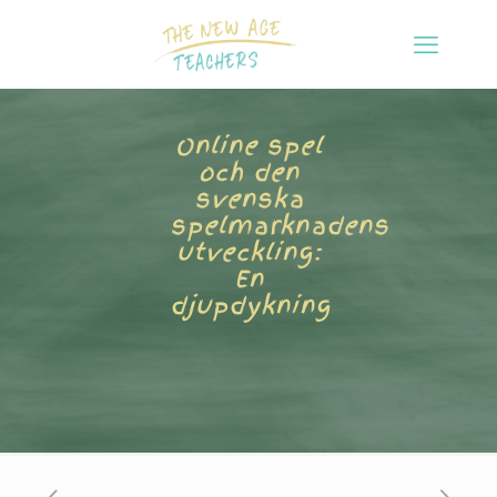
Online spel
och den
svenska
spelmarknadens
utveckling:
En
djupdykning