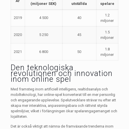
År
(miljoner SEK)
utställda
spelare
1.2
2019
4 500
40
miljoner
1.5
2020
5 250
45
miljoner
1.8
2021
6 800
50
miljoner
Den teknologiska
revolutionen och innovation
inom online spel
Med framsteg inom artificiell intelligens, realtidsanalys och
mobilteknologi, har online-spel konverterat till en mer personlig
och engagerande upplevelse. Spelutvecklare strävar nu efter att
skapa mer interaktiva, anpassningsbara och rättvist styrda
spelmiljöer, vilket i förlängningen ökar spelarengagemanget och
lojaliteten.
Det är också viktigt att nämna de framväxande trenderna inom