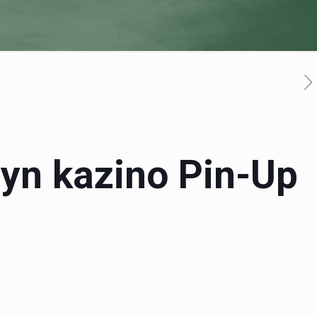
yn kazino Pin-Up