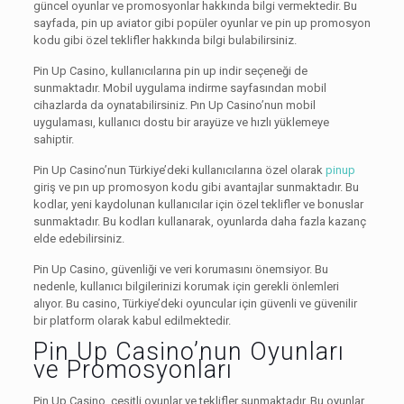
güncel oyunlar ve promosyonlar hakkında bilgi vermektedir. Bu
sayfada, pin up aviator gibi popüler oyunlar ve pin up promosyon
kodu gibi özel teklifler hakkında bilgi bulabilirsiniz.
Pin Up Casino, kullanıcılarına pin up indir seçeneği de
sunmaktadır. Mobil uygulama indirme sayfasından mobil
cihazlarda da oynatabilirsiniz. Pın Up Casino’nun mobil
uygulaması, kullanıcı dostu bir arayüze ve hızlı yüklemeye
sahiptir.
Pin Up Casino’nun Türkiye’deki kullanıcılarına özel olarak
pinup
giriş ve pın up promosyon kodu gibi avantajlar sunmaktadır. Bu
kodlar, yeni kaydolunan kullanıcılar için özel teklifler ve bonuslar
sunmaktadır. Bu kodları kullanarak, oyunlarda daha fazla kazanç
elde edebilirsiniz.
Pin Up Casino, güvenliği ve veri korumasını önemsiyor. Bu
nedenle, kullanıcı bilgilerinizi korumak için gerekli önlemleri
alıyor. Bu casino, Türkiye’deki oyuncular için güvenli ve güvenilir
bir platform olarak kabul edilmektedir.
Pin Up Casino’nun Oyunları
ve Promosyonları
Pin Up Casino, çeşitli oyunlar ve teklifler sunmaktadır. Bu oyunlar