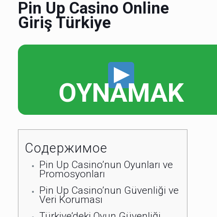
Pin Up Casino Online
Giriş Türkiye
OYNAMAK
Содержимое
Pin Up Casino’nun Oyunları ve
Promosyonları
Pin Up Casino’nun Güvenliği ve
Veri Koruması
Türkiye’deki Oyun Güvenliği