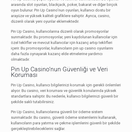
arasında slot oyunları, blackjack, poker, bakarat ve diğer birçok
oyun bulunur. Pin Up Casino’nun oyunları, kullanıcı dostu bir
arayüze ve yüksek kaliteli grafiklere sahiptir. Ayrıca, casino,
düzenli olarak yeni oyunlar eklemektedir.
Pin Up Casino, kullanıcılarına düzenli olarak promosyonlar
sunmaktadır. Bu promosyonlar, yeni kaydolunan kullanıcılar için
özel teklifler ve mevcut kullanıcılar için kazanç artışı teklifleri
içerir. Bu promosyonlar, kullanıcıların pin up casino oyunlarını
daha fazla oynayarak kazanç elde etmelerine yardımcı
olmaktadır.
Pin Up Casino’nun Güvenliği ve Veri
Koruması
Pin Up Casino, kullanıcı bilgilerinizi korumak için gerekli önlemleri
alıyor. Bu casino, veri koruması ve güvenlik konularında yüksek
standartlara sahiptir. Bu nedenle, kullanıcı bilgilerinizi güvenli bir
şekilde saklı tutabilirsiniz.
Pin Up Casino, kullanıcılarına güvenli bir ödeme sistem
sunmaktadır. Bu casino, güvenli ödeme sistemlerini kullanarak,
kullanıcıların para yatırma ve çekme işlemlerini güvenli bir şekilde
gerçekleştirebileceklerini sağlar.