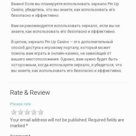
Важно! Если вы планируете использовать зеркало Pin Up
Casino, убедитесь, что вы знаете, как использовать его
безопасно и эффективно.
Вам не рекомендуется использовать зеркало, если вы не
знаете, как использовать его безопасно и эффективно.
В целом, зеркало Pin Up Casino – это дополнительный
способ доступа к игровому порталу, который может
помочь вам играть в онлайн-казино, не зависящий от
вашего местоположения. Однако, вам нужно будет быть
осторожным, когда используете зеркало, и убедиться, что
вы знаете, как использовать его безопасно и эффективно.
Rate & Review
Please rate
1 star
2 stars
3 stars
4 stars
5 stars
Your email address will not be published.
Required fields are
marked
*