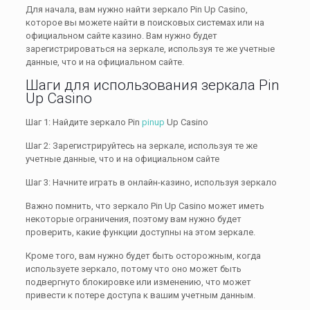
Для начала, вам нужно найти зеркало Pin Up Casino,
которое вы можете найти в поисковых системах или на
официальном сайте казино. Вам нужно будет
зарегистрироваться на зеркале, используя те же учетные
данные, что и на официальном сайте.
Шаги для использования зеркала Pin
Up Casino
Шаг 1: Найдите зеркало Pin
pinup
Up Casino
Шаг 2: Зарегистрируйтесь на зеркале, используя те же
учетные данные, что и на официальном сайте
Шаг 3: Начните играть в онлайн-казино, используя зеркало
Важно помнить, что зеркало Pin Up Casino может иметь
некоторые ограничения, поэтому вам нужно будет
проверить, какие функции доступны на этом зеркале.
Кроме того, вам нужно будет быть осторожным, когда
используете зеркало, потому что оно может быть
подвергнуто блокировке или изменению, что может
привести к потере доступа к вашим учетным данным.