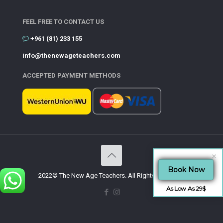
FEEL FREE TO CONTACT US
+961 (81) 233 155
info@thenewageteachers.com
ACCEPTED PAYMENT METHODS
Book Now
2022© The New Age Teachers. All Rights Reserved.
As Low As 29$