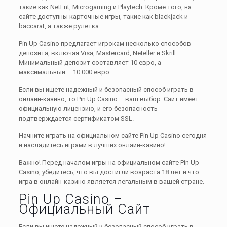
такие как NetEnt, Microgaming и Playtech. Кроме того, на
сайте доступны карточные игры, такие как blackjack и
baccarat, а также рулетка.
Pin Up Casino предлагает игрокам несколько способов
депозита, включая Visa, Mastercard, Neteller и Skrill.
Минимальный депозит составляет 10 евро, а
максимальный – 10 000 евро.
Если вы ищете надежный и безопасный способ играть в
онлайн-казино, то Pin Up Casino – ваш выбор. Сайт имеет
официальную лицензию, и его безопасность
подтверждается сертификатом SSL.
Начните играть на официальном сайте Pin Up Casino сегодня
и насладитесь играми в лучших онлайн-казино!
Важно! Перед началом игры на официальном сайте Pin Up
Casino, убедитесь, что вы достигли возраста 18 лет и что
игра в онлайн-казино является легальным в вашей стране.
Pin Up Casino –
Официальный Сайт
Если вы ищете надежный и безопасный способ играть в