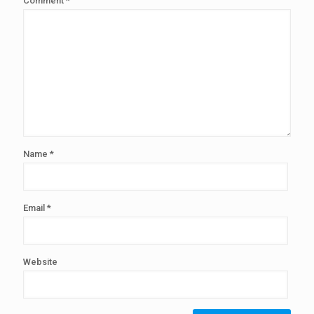
Comment
*
Name
*
Email
*
Website