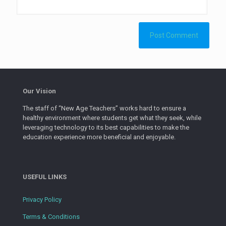
Our Vision
The staff of “New Age Teachers” works hard to ensure a
healthy environment where students get what they seek, while
leveraging technology to its best capabilities to make the
education experience more beneficial and enjoyable.
USEFUL LINKS
Privacy Policy
Terms & Conditions