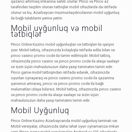
qazancı artırmaq imkanına sahib olurlar. Pinco və Pinco az
tərəfindən təqdim olunan tətbiqlər mobil cihazlarda da istifadə
olunur və bu, Azərbaycan məzmunlaşdırıcılarının mobil uyğunluq
ilə bağlı tələblərini yerinə yetirir.
Mobil uyğunluq və mobil
tətbiqlər
Pinco Online Kazino mobil uyğunluqları və tətbiqləri ilə qarşını
çıxır. Mobil tətbiq, cihazınızda kolaylıqla istifadə edilə bilən və
pinco casino promo code ilə təmin edilmişdir. Mobil tətbiq,
cihazınızda pinco casino və pinco promo code ilə əlaqə saxlayır
və sizin üçün məhsulunuzun daha yaxşı təminatını təmin edir.
Pinco game mobil tətbiqindən istifadə edərək, cihazınızda
oyunları oynayaraq və pinco casino promo code ilə qazanma
şansınızı artıraraq, pinco və pinco promo code ilə bağlı
məlumatları izləyə bilərsiz. Mobil tətbiq, cihazınızda pinco casino
və pinco promo code ilə əlaqə saxlayır və sizin üçün
məhsulunuzun daha yaxşı təminatını təmin edir.
Mobil Uyğunluq
Pinco Online Kazino Azərbaycanda mobil uyğunluq təminatı var.
Mobil versiyalar, cihazınızda daha rahat oyun oynamanıza imkan
verir. Pinco game mobil uygulamaları Android və iOS cihazlarda