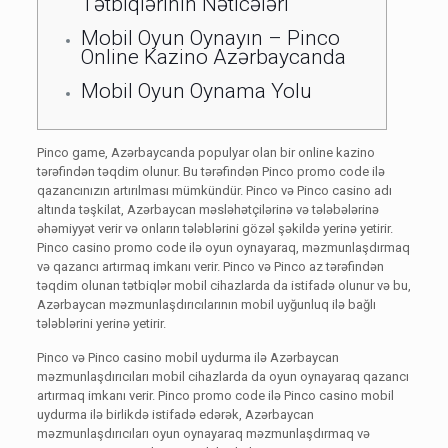
Tətbiqlərinin Nəticələri
Mobil Oyun Oynayın – Pinco
Online Kazino Azərbaycanda
Mobil Oyun Oynama Yolu
Pinco game, Azərbaycanda populyar olan bir online kazino
tərəfindən təqdim olunur. Bu tərəfindən Pinco promo code ilə
qazancınızın artırılması mümkündür. Pinco və Pinco casino adı
altında təşkilat, Azərbaycan məsləhətçilərinə və tələbələrinə
əhəmiyyət verir və onların tələblərini gözəl şəkildə yerinə yetirir.
Pinco casino promo code ilə oyun oynayaraq, məzmunlaşdırmaq
və qazancı artırmaq imkanı verir. Pinco və Pinco az tərəfindən
təqdim olunan tətbiqlər mobil cihazlarda da istifadə olunur və bu,
Azərbaycan məzmunlaşdırıcılarının mobil uyğunluq ilə bağlı
tələblərini yerinə yetirir.
Pinco və Pinco casino mobil uydurma ilə Azərbaycan
məzmunlaşdırıcıları mobil cihazlarda da oyun oynayaraq qazancı
artırmaq imkanı verir. Pinco promo code ilə Pinco casino mobil
uydurma ilə birlikdə istifadə edərək, Azərbaycan
məzmunlaşdırıcıları oyun oynayaraq məzmunlaşdırmaq və