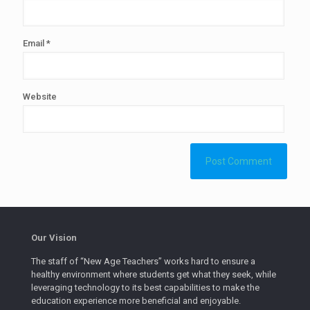
Email
*
Website
Our Vision
The staff of “New Age Teachers” works hard to ensure a
healthy environment where students get what they seek, while
leveraging technology to its best capabilities to make the
education experience more beneficial and enjoyable.