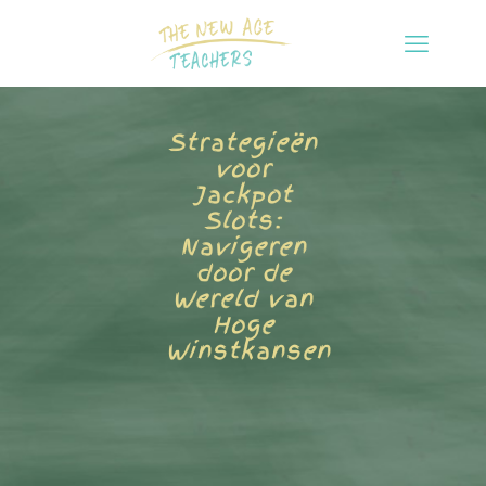
Strategieën
voor
Jackpot
Slots:
Navigeren
door de
Wereld van
Hoge
Winstkansen