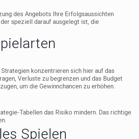
tzung des Angebots Ihre Erfolgsaussichten
, der speziell darauf ausgelegt ist, die
pielarten
e Strategien konzentrieren sich hier auf das
ragen, Verluste zu begrenzen und das Budget
rzugen, um die Gewinnchancen zu erhöhen.
ategie-Tabellen das Risiko mindern. Das richtige
en.
es Spielen