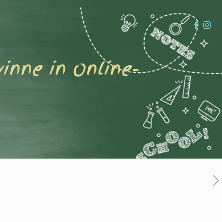
inne in Online-