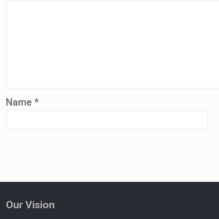
Name
*
Our Vision