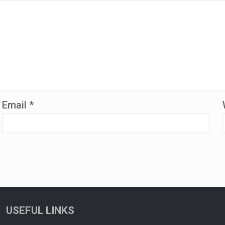
Email
*
USEFUL LINKS