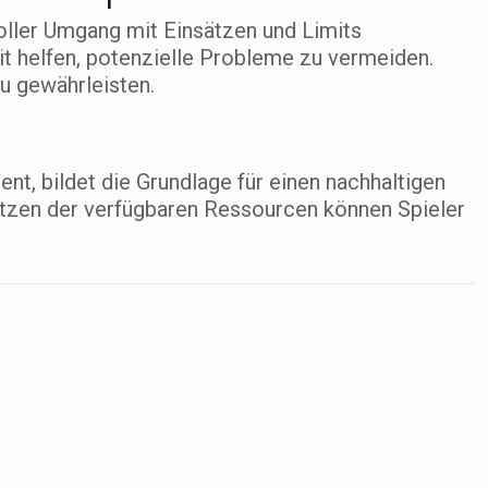
oller Umgang mit Einsätzen und Limits
it helfen, potenzielle Probleme zu vermeiden.
u gewährleisten.
, bildet die Grundlage für einen nachhaltigen
Nutzen der verfügbaren Ressourcen können Spieler