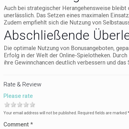
Auch bei strategischer Herangehensweise bleibt 
unerlässlich. Das Setzen eines maximalen Einsatz
Zudem empfiehlt sich die Nutzung von Selbstaussc
Abschließende Überl
Die optimale Nutzung von Bonusangeboten, gepaar
Erfolg in der Welt der Online-Spielotheken. Durc
ihre Gewinnchancen deutlich verbessern und das 
Rate & Review
Please rate
1 star
2 stars
3 stars
4 stars
5 stars
Your email address will not be published.
Required fields are marked
Comment
*