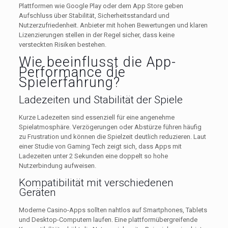
Plattformen wie Google Play oder dem App Store geben
Aufschluss über Stabilität, Sicherheitsstandard und
Nutzerzufriedenheit. Anbieter mit hohen Bewertungen und klaren
Lizenzierungen stellen in der Regel sicher, dass keine
versteckten Risiken bestehen.
Wie beeinflusst die App-
Performance die
Spielerfahrung?
Ladezeiten und Stabilität der Spiele
Kurze Ladezeiten sind essenziell für eine angenehme
Spielatmosphäre. Verzögerungen oder Abstürze führen häufig
zu Frustration und können die Spielzeit deutlich reduzieren. Laut
einer Studie von Gaming Tech zeigt sich, dass Apps mit
Ladezeiten unter 2 Sekunden eine doppelt so hohe
Nutzerbindung aufweisen.
Kompatibilität mit verschiedenen
Geräten
Moderne Casino-Apps sollten nahtlos auf Smartphones, Tablets
und Desktop-Computern laufen. Eine plattformübergreifende