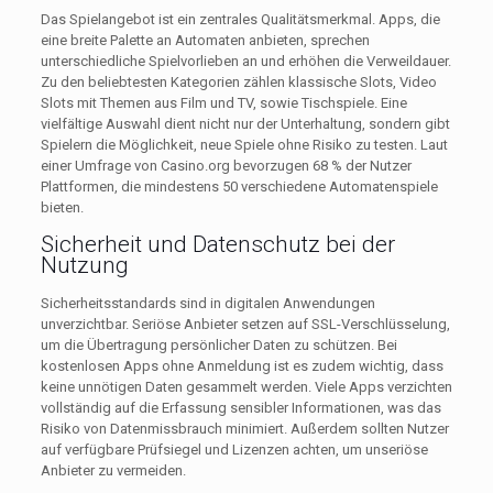
Das Spielangebot ist ein zentrales Qualitätsmerkmal. Apps, die
eine breite Palette an Automaten anbieten, sprechen
unterschiedliche Spielvorlieben an und erhöhen die Verweildauer.
Zu den beliebtesten Kategorien zählen klassische Slots, Video
Slots mit Themen aus Film und TV, sowie Tischspiele. Eine
vielfältige Auswahl dient nicht nur der Unterhaltung, sondern gibt
Spielern die Möglichkeit, neue Spiele ohne Risiko zu testen. Laut
einer Umfrage von Casino.org bevorzugen 68 % der Nutzer
Plattformen, die mindestens 50 verschiedene Automatenspiele
bieten.
Sicherheit und Datenschutz bei der
Nutzung
Sicherheitsstandards sind in digitalen Anwendungen
unverzichtbar. Seriöse Anbieter setzen auf SSL-Verschlüsselung,
um die Übertragung persönlicher Daten zu schützen. Bei
kostenlosen Apps ohne Anmeldung ist es zudem wichtig, dass
keine unnötigen Daten gesammelt werden. Viele Apps verzichten
vollständig auf die Erfassung sensibler Informationen, was das
Risiko von Datenmissbrauch minimiert. Außerdem sollten Nutzer
auf verfügbare Prüfsiegel und Lizenzen achten, um unseriöse
Anbieter zu vermeiden.