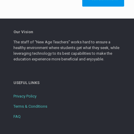
Our Vision
The staff of “New Age Teachers” works hard to ensure a
healthy environment where students get what they seek, while
leveraging technology to its best capabilities to make the
education experience more beneficial and enjoyable.
USEFUL LINKS
Privacy Policy
Terms & Conditions
FAQ