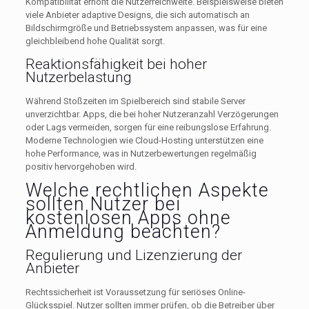
Kompatibilität erhöht die Nutzerreichweite. Beispielsweise bieten
viele Anbieter adaptive Designs, die sich automatisch an
Bildschirmgröße und Betriebssystem anpassen, was für eine
gleichbleibend hohe Qualität sorgt.
Reaktionsfähigkeit bei hoher
Nutzerbelastung
Während Stoßzeiten im Spielbereich sind stabile Server
unverzichtbar. Apps, die bei hoher Nutzeranzahl Verzögerungen
oder Lags vermeiden, sorgen für eine reibungslose Erfahrung.
Moderne Technologien wie Cloud-Hosting unterstützen eine
hohe Performance, was in Nutzerbewertungen regelmäßig
positiv hervorgehoben wird.
Welche rechtlichen Aspekte
sollten Nutzer bei
kostenlosen Apps ohne
Anmeldung beachten?
Regulierung und Lizenzierung der
Anbieter
Rechtssicherheit ist Voraussetzung für seriöses Online-
Glücksspiel. Nutzer sollten immer prüfen, ob die Betreiber über