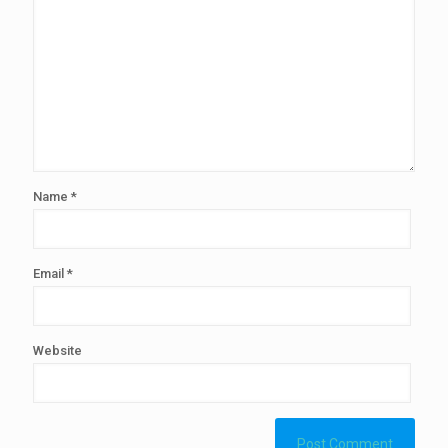
Name
*
Email
*
Website