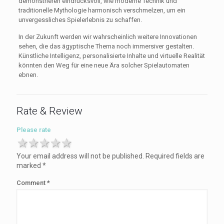
demonstrieren eindrucksvoll, wie moderne Technik und
traditionelle Mythologie harmonisch verschmelzen, um ein
unvergessliches Spielerlebnis zu schaffen.
In der Zukunft werden wir wahrscheinlich weitere Innovationen
sehen, die das ägyptische Thema noch immersiver gestalten.
Künstliche Intelligenz, personalisierte Inhalte und virtuelle Realität
könnten den Weg für eine neue Ära solcher Spielautomaten
ebnen.
Rate & Review
Please rate
1 star
2 stars
3 stars
4 stars
5 stars
Your email address will not be published.
Required fields are
marked
*
Comment
*