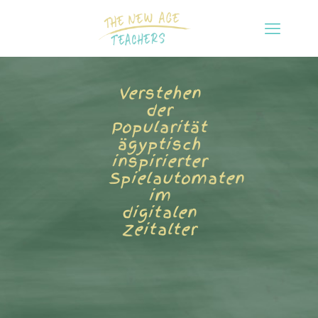
Verstehen
der
Popularität
ägyptisch
inspirierter
Spielautomaten
im
digitalen
Zeitalter