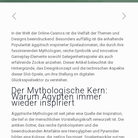
In der Welt der Online-Casinos ist die Vielfalt der Themen und
Designs beeindruckend. Besonders auffällig ist die anhaltende
Popularität ägyptisch inspirierter Spielautomaten, die durch ihre
faszinierenden Mythologien, reiche Symbolik und innovative
Gameplay-Elemente sowohl Gelegenheitsspieler als auch
erfahrende Zocker anziehen. Dieser Artikel beleuchtet die
Hintergründe, das Designkonzept und die technischen Aspekte
dieser Slot-Spiele, um ihre Stellung im digitalen
Glücksspielsektor zu verstehen.
Der Mythologische Kern:
Warum Ägypten immer
wieder inspiriert
Ägyptische Mythologie ist seit jeher eine Quelle der Inspiration,
die tief in der menschlichen Vorstellungskraft verwurzelt ist. Die
antiken Götter, das reiche Symbolsystem und die
beeindruckenden Artefakte wie Hieroglyphen und Pyramiden
bilden eine Kulisse, die zeitlos fasziniert. Spielentwickler nutzen