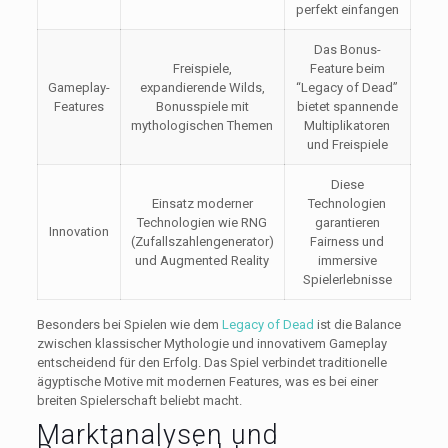
perfekt einfangen
Das Bonus-
Freispiele,
Feature beim
Gameplay-
expandierende Wilds,
“Legacy of Dead”
Features
Bonusspiele mit
bietet spannende
mythologischen Themen
Multiplikatoren
und Freispiele
Diese
Einsatz moderner
Technologien
Technologien wie RNG
garantieren
Innovation
(Zufallszahlengenerator)
Fairness und
und Augmented Reality
immersive
Spielerlebnisse
Besonders bei Spielen wie dem
Legacy of Dead
ist die Balance
zwischen klassischer Mythologie und innovativem Gameplay
entscheidend für den Erfolg. Das Spiel verbindet traditionelle
ägyptische Motive mit modernen Features, was es bei einer
breiten Spielerschaft beliebt macht.
Marktanalysen und