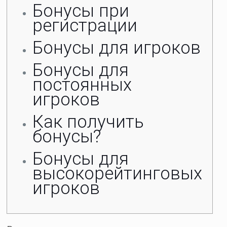
Бонусы при
регистрации
Бонусы для игроков
Бонусы для
постоянных
игроков
Как получить
бонусы?
Бонусы для
высокорейтинговых
игроков