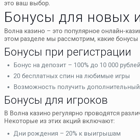
это ваш выбор.
Бонусы для новых и
Волна казино – это популярное онлайн-каз
этом разделе мы рассмотрим, какие бонусы 
Бонусы при регистрации
Бонус на депозит – 100% до 10 000 рубле
20 бесплатных спин на любимые игры
Возможность получить дополнительный б
Бонусы для игроков
В Волна казино регулярно проводятся разл
Некоторые из этих акций включают:
Дни рождения – 20% к выигрышам