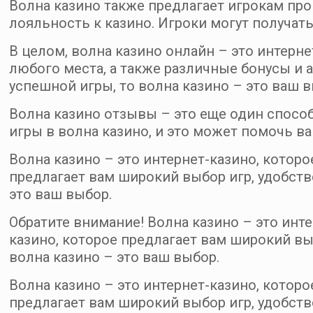
Волна казино также предлагает игрокам про
лояльность к казино. Игроки могут получать
В целом, волна казино онлайн – это интерн
любого места, а также различные бонусы и а
успешной игры, то волна казино – это ваш в
Волна казино отзывы – это еще один способ
игры в волна казино, и это может помочь ва
Волна казино – это интернет-казино, которо
предлагает вам широкий выбор игр, удобств
это ваш выбор.
Обратите внимание! Волна казино – это инте
казино, которое предлагает вам широкий выб
волна казино – это ваш выбор.
Волна казино – это интернет-казино, которо
предлагает вам широкий выбор игр, удобств