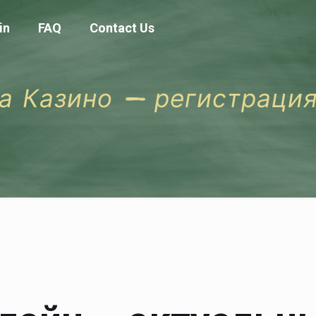
in
FAQ
Contact Us
а Казино — регистрация