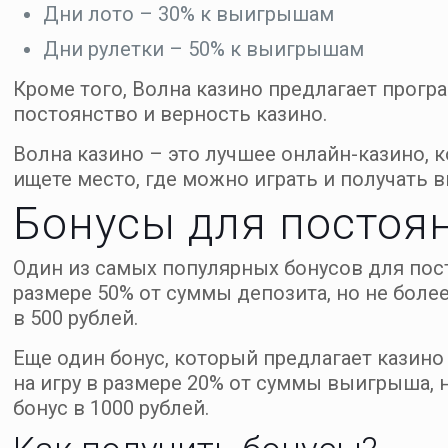
Дни лото – 30% к выигрышам
Дни рулетки – 50% к выигрышам
Кроме того, Волна казино предлагает прогр
постоянство и верность казино.
Волна казино – это лучшее онлайн-казино, 
ищете место, где можно играть и получать 
Бонусы для постоя
Один из самых популярных бонусов для посто
размере 50% от суммы депозита, но не более 
в 500 рублей.
Еще один бонус, который предлагает казино 
на игру в размере 20% от суммы выигрыша, но
бонус в 1000 рублей.