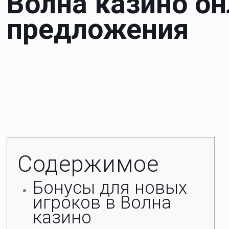
Волна казино о
предложения
Содержимое
Бонусы для новых
игроков в Волна
казино