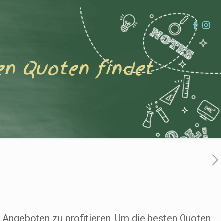
en Quoten findet
n Angeboten zu profitieren. Um die besten Quoten