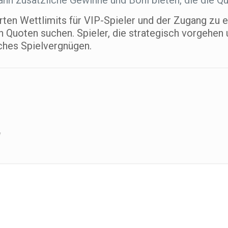
ann zusätzliche Gewinne und Boni bieten, die die Q
n Wettlimits für VIP-Spieler und der Zugang zu ex
ten Quoten suchen. Spieler, die strategisch vorgeh
ches Spielvergnügen.
*