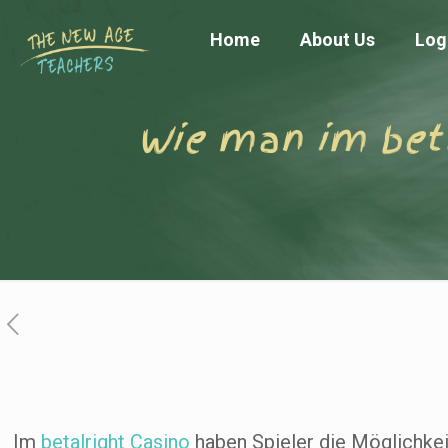
Home
About Us
Log
Wie man im beta
Im
betalright Casino
haben Spieler die Möglichkei