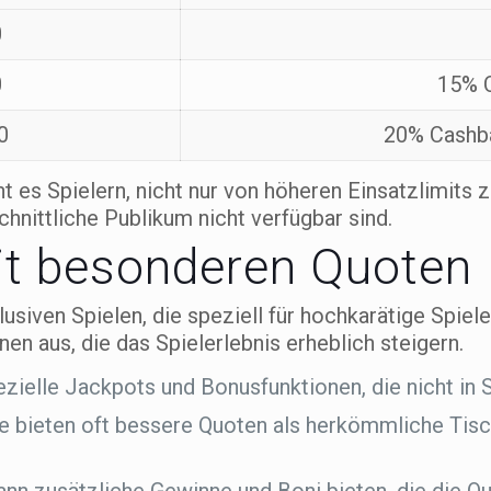
0
0
15% 
0
20% Cashba
s Spielern, nicht nur von höheren Einsatzlimits z
chnittliche Publikum nicht verfügbar sind.
mit besonderen Quoten
lusiven Spielen, die speziell für hochkarätige Spie
n aus, die das Spielerlebnis erheblich steigern.
ezielle Jackpots und Bonusfunktionen, die nicht in S
e bieten oft bessere Quoten als herkömmliche Tischs