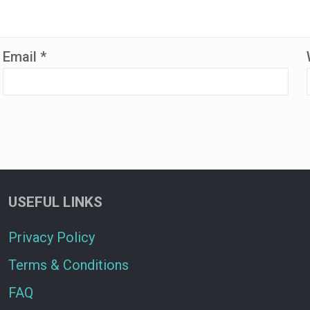
Email
*
USEFUL LINKS
Privacy Policy
Terms & Conditions
FAQ